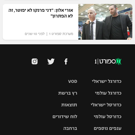
אורי אלון: "דני פרנקו לא יפוטר, זה
לא הפתרון"
מערכת ספורט 1 | לפני 10 שנים
כדורגל ישראלי
VOD
כדורגל עולמי
רץ ברשת
ליגת העל
כדורסל ישראלי
תוצאות
ליגת
ליגה לאומית
האלופות
כדורסל עולמי
לוח שידורים
ליגת ווינר
סל
גביע הטוטו
ענפים נוספים
ברחבה
ליגה
NBA
אירופית