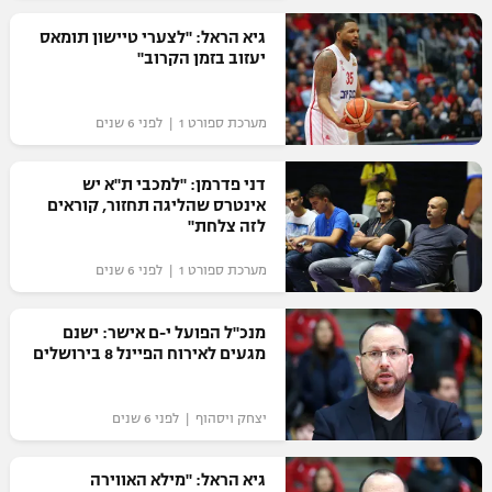
רשיון להקרנה פומבית לבית עסק
גיא הראל: "לצערי טיישון תומאס
יעזוב בזמן הקרוב"
הצטרפות לחבילת הערוצים
מערכת ספורט 1 | לפני 6 שנים
לוח דרושים – ג'ובנט
דני פדרמן: "למכבי ת"א יש
תגיות
אינטרס שהליגה תחזור, קוראים
לזה צלחת"
המגזין
מערכת ספורט 1 | לפני 6 שנים
מנכ"ל הפועל י-ם אישר: ישנם
מגעים לאירוח הפיינל 8 בירושלים
יצחק ויסהוף | לפני 6 שנים
גיא הראל: "מילא האווירה