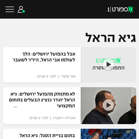
גיא הראל
כדורגל ישראלי
אבל בהפועל ירושלים: הלך
לעולמו אבי הראל, היו"ר לשעבר
ליגת העל
כדורגל עולמי
אור שקדי | לפני 3 שנים
ליגה לאומית
ליגת האלופות
לא מתנתק מהפועל ירושלים: גיא
כדורסל ישראלי
הראל יוגדר כנציג הבעלים בתחום
גביע הטוטו
המקצועי
ליגה אירופית
ליגת ווינר סל
ליגיונרים
כדורסל עולמי
אהרלה ויסברג | לפני 4 שנים
ליגה אנגלית
ליגה לאומית
גביע המדינה
בתום בניית הסגל: גיא הראל
NBA
ליגה גרמנית
ענפים נוספים