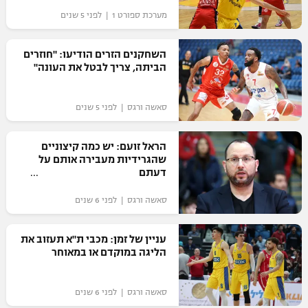
מערכת ספורט 1 | לפני 5 שנים
"מחצית בשכונה" – פודקאסט
אופניים
השחקנים הזרים הודיעו: "חוזרים
ספורט מוטורי
משתתפים וזוכים בפרסים
הביתה, צריך לבטל את העונה"
כדורמים
תקנון משתתפים וזוכים בפרסים
סאשה ורגס | לפני 5 שנים
טניס
פוטבול אמריקאי NFL
תקנון עבור פעילות אלקטרה
הראל זועם: יש כמה קיצוניים
גיימינג E-Sports
שהגרידיות מעבירה אותם על
בייסבול MLB
תקנון עבור פעילות ספורט 1 – "מרלן"
דעתם
ספורט אתגרי ואקסטרים
סאשה ורגס | לפני 6 שנים
תנאי שימוש
אומנויות לחימה
עניין של זמן: מכבי ת"א תעזוב את
מדיניות פרטיות
הליגה במוקדם או במאוחר
גיימינג E-Sports
תקנון פעילות ספורט 1
סאשה ורגס | לפני 6 שנים