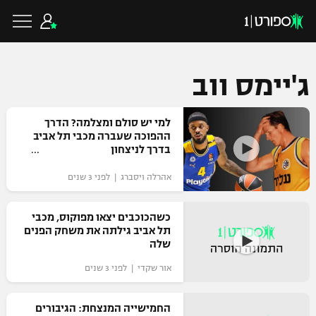
ג'יימס ווב
כדורגל ישראלי
למי יש סולם ומצלמה? הדרך
ההפוכה שעברה מכבי תל אביב
בדרך לניצחון
ליגת העל
כדורגל עולמי
אהרלה ויסברג | לפני 3 שנים
ליגה לאומית
ליגת האלופות
כשהכוכבים יצאו מפוקוס, מכבי
כדורסל ישראלי
תל אביב גילתה את משחק הפנים
גביע הטוטו
שלה
ליגה אירופית
ליגת ווינר סל
ליגיונרים
כדורסל עולמי
אור שקדי | לפני 3 שנים
ליגה אנגלית
ליגה לאומית
גביע המדינה
החמישייה המנצחת: הגיבורים
NBA
ליגה גרמנית
ענפים נוספים