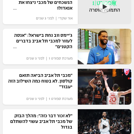
הנשכחים של מכבי ניצחו את
כדורסל נשים
נבחרת ישראל
אנאדולו
יורוליג
ליגה ספרדית
טניס
אור שקדי | לפני 3 שנים
VOD
מכבי תל אביב
מכבי חיפה
יורוקאפ
ליגה איטלקית
כדוריד
הפועל חולון
ג'יימס ווב נחת בישראל: "אנסה
בית"ר ירושלים
רץ ברשת
לעזור למכבי תל אביב בדברים
ליגה צרפתית
כדורעף
הקטנים"
הפועל ירושלים
מכבי תל אביב
ליגה הולנדית
מערכת ספורט 1 | לפני 3 שנים
שחייה
תוצאות
דני אבדיה
הפועל תל אביב
ליגה טורקית
ג'ודו
"מכבי תל אביב הביאה תואם
הפועל חיפה
לוח שידורים
קולסון. לא בטוח כמה השילוב הזה
ליגה סינית
יעבוד"
אגרוף
הפועל באר שבע
מערכת ספורט 1 | לפני 3 שנים
ליגה ברזילאית
ברחבה
ספורט אולימפי
מכבי נתניה
ליגות נוספות
"לא זכור דבר כזה": מהלך הבזק
UFC
"מעל הליגה" – פודקאסט
של מכבי תל אביב עשוי להשתלם
בני יהודה
בגדול
היאבקות WWE