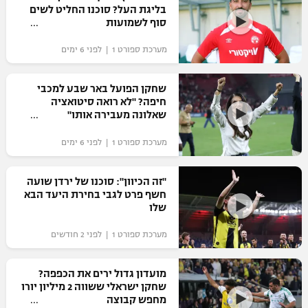
בליגת העל? סוכנו החליט לשים
כדורסל נשים
נבחרת ישראל
סוף לשמועות
יורוליג
ליגה ספרדית
טניס
VOD
מכבי תל אביב
מכבי חיפה
מערכת ספורט 1 | לפני 6 ימים
יורוקאפ
ליגה איטלקית
כדוריד
הפועל חולון
בית"ר ירושלים
שחקן הפועל באר שבע למכבי
רץ ברשת
ליגה צרפתית
חיפה? "לא רואה סיטואציה
כדורעף
הפועל ירושלים
שאלונה מעבירה אותו"
מכבי תל אביב
ליגה הולנדית
שחייה
תוצאות
מערכת ספורט 1 | לפני 6 ימים
דני אבדיה
הפועל תל אביב
ליגה טורקית
ג'ודו
"זה הכיוון": סוכנו של ירדן שועה
הפועל חיפה
לוח שידורים
חשף פרט לגבי בחירת היעד הבא
ליגה סינית
אגרוף
שלו
הפועל באר שבע
ליגה ברזילאית
ברחבה
מערכת ספורט 1 | לפני 2 חודשים
ספורט אולימפי
מכבי נתניה
ליגות נוספות
UFC
מועדון גדול ירים את הכפפה?
"מעל הליגה" – פודקאסט
בני יהודה
שחקן ישראלי ששווה 2 מיליון יורו
מחפש קבוצה
היאבקות WWE