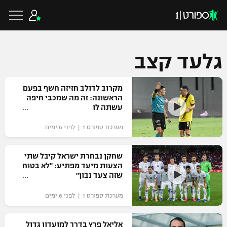
גלעד קצב
כדורגל ישראלי
מקרוב לדולב חזיזה חשף בפעם
הראשונה: זה מה שמכבי חיפה
עשתה לו
ליגת העל
כדורגל עולמי
מערכת ספורט 1 | לפני 6 ימים
ליגה לאומית
ליגת האלופות
שחקן נבחרת ישראל קיבל שתי
כדורסל ישראלי
הצעות מיעד מפתיע: "לא בטוח
גביע הטוטו
שזה צעד נבון"
ליגה אירופית
ליגת ווינר סל
ליגיונרים
כדורסל עולמי
מערכת ספורט 1 | לפני 6 ימים
ליגה אנגלית
ליגה לאומית
גביע המדינה
NBA
אליאל פרץ בדרך למועדון גדול
ליגה גרמנית
ענפים נוספים