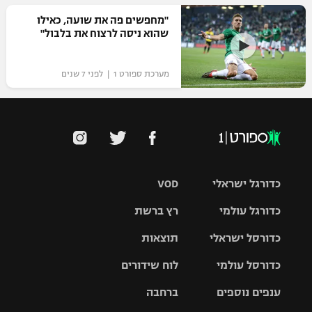
"מחפשים פה את שועה, כאילו
שהוא ניסה לרצוח את בלבול"
מערכת ספורט 1 | לפני 7 שנים
כדורגל ישראלי
VOD
כדורגל עולמי
רץ ברשת
ליגת העל
כדורסל ישראלי
תוצאות
ליגת
ליגה לאומית
האלופות
כדורסל עולמי
לוח שידורים
ליגת ווינר
סל
גביע הטוטו
ענפים נוספים
ברחבה
ליגה
NBA
אירופית