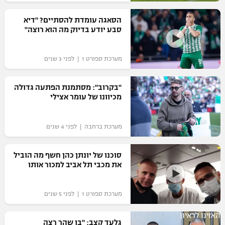
רשיון להקרנה פומבית לבית עסק
הסאגה עומדת להסתיים? "דיא
סבע יודע בדיוק מה הוא רוצה"
הצטרפות לחבילת הערוצים
מערכת ספורט 1 | לפני 3 שנים
לוח דרושים – ג'ובנט
תגיות
"בקרוב": מסתמנת הפתעה גדולה
מכיוונו של עומר אצילי
המגזין
מערכת ברחבה | לפני 4 שנים
סוכנו של יונתן כהן חשף מה הוביל
את מכבי תל אביב למכור אותו
מערכת ספורט 1 | לפני 5 שנים
האזינו לראיון
גלעד קצב: "בן שהר רצה