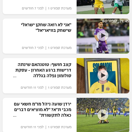
"מחצית בשכונה" – פודקאסט
מערכת ספורט 1 | לפני 7 חודשים
אופניים
21:45, ספורט6
"אני לא רואה שחקן ישראלי
ספורט מוטורי
משתתפים וזוכים בפרסים
שישחק בוויאריאל"
כדורמים
תקנון משתתפים וזוכים בפרסים
טניס
מערכת ספורט 1 | לפני 7 חודשים
פוטבול אמריקאי NFL
תקנון עבור פעילות אלקטרה
קצב חושף: טוטנהאם שינתה
גיימינג E-Sports
בייסבול MLB
דרישות ברגע האחרון - עסקת
תקנון עבור פעילות ספורט 1 – "מרלן"
סולומון נפלה בגללה
ספורט אתגרי ואקסטרים
תנאי שימוש
מערכת ספורט 1 | לפני 11 חודשים
אומנויות לחימה
ירדן שועה ניהל מו"מ חשאי עם
מדיניות פרטיות
מכבי ת"א? "לא מוציאים דברים
גיימינג E-Sports
כאלה לתקשורת"
תקנון פעילות ספורט 1
מערכת ספורט 1 | לפני 11 חודשים