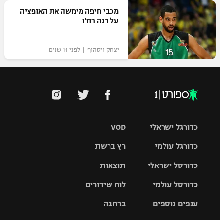
מכבי חיפה מימשה את האופציה
על רנה רוז'ו
יצחק ויסהוף | לפני 11 שנים
כדורגל ישראלי
VOD
כדורגל עולמי
רץ ברשת
ליגת העל
כדורסל ישראלי
תוצאות
ליגת
ליגה לאומית
האלופות
כדורסל עולמי
לוח שידורים
ליגת ווינר
סל
גביע הטוטו
ענפים נוספים
ברחבה
ליגה
NBA
אירופית