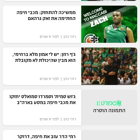
רשיון להקרנה פומבית לבית עסק
ממשיכה להתחזק: מכבי חיפה
החתימה את זאק גרהאם
הצטרפות לחבילת הערוצים
רוני כהן | לפני 9 שנים
לוח דרושים – ג'ובנט
תגיות
ג'ף רוזן: יש לי אמון מלא ברחימי,
הוא מבין שהיכולת לא מקובלת
המגזין
רוני כהן | לפני 9 שנים
ג'וש סמית' וסמרדו סמואלס יחזקו
את מכבי חיפה במסע בארה"ב
רוני כהן | לפני 9 שנים
רמי הדר עזב את חיפה, דרוקר