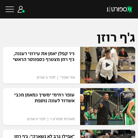
ג'ף רוזן
כדורגל ישראלי
ניר קפלן יאמן את עירוני רעננה,
ג'ף רוזן מצטרף כספונסר הראשי
ליגת העל
כדורגל עולמי
אור שקדי | לפני 4 שנים
ליגה לאומית
ליגת האלופות
עופר רחימי ימשיך כמאמן מכבי
כדורסל ישראלי
אשדוד לעונה נוספת
גביע הטוטו
ליגה אירופית
ליגת ווינר סל
ליגיונרים
כדורסל עולמי
מערכת ספורט 1 | לפני 5 שנים
ליגה אנגלית
ליגה לאומית
גביע המדינה
NBA
"אפילו גרב לא נשארה": ג'ף רוזן
ליגה גרמנית
ענפים נוספים