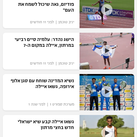
פודיום, גאה שיכול לשמח את
כדורסל נשים
נבחרת ישראל
העם"
יורוליג
ליגה ספרדית
טניס
VOD
מכבי תל אביב
מכבי חיפה
יניב טוכמן | לפני 11 חודשים
יורוקאפ
ליגה איטלקית
כדוריד
הפועל חולון
בית"ר ירושלים
הישג נהדר: עלמיה סיים רביעי
רץ ברשת
ליגה צרפתית
במרתון, איילה במקום ה-7
כדורעף
הפועל ירושלים
מכבי תל אביב
ליגה הולנדית
שחייה
תוצאות
יניב טוכמן | לפני 11 חודשים
דני אבדיה
הפועל תל אביב
ליגה טורקית
ג'ודו
נשיא המדינה שוחח עם סגן אלוף
הפועל חיפה
לוח שידורים
אירופה, גשאו איילה
ליגה סינית
אגרוף
הפועל באר שבע
ליגה ברזילאית
ברחבה
מערכת ספורט 1 | לפני שנה 1
ספורט אולימפי
מכבי נתניה
ליגות נוספות
UFC
גשאו איילה קבע שיא ישראלי
"מעל הליגה" – פודקאסט
בני יהודה
חדש בחצי מרתון
היאבקות WWE