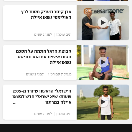
רשיון להקרנה פומבית לבית עסק
אבן קיסר תעניק חסות לרץ
האולימפי גשאו איילה
הצטרפות לחבילת הערוצים
יניב טוכמן | לפני 2 שנים
לוח דרושים – ג'ובנט
תגיות
קבוצת הראל חתמה על הסכם
חסות אישית עם המרתוניסט
גשאו איילה
המגזין
מערכת ספורט 1 | לפני 2 שנים
הישראלי הראשון שיורד מ-2:05
שעות: שיא ישראלי חדש לגשאו
איילה במרתון
יניב טוכמן | לפני 2 שנים