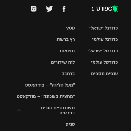
כדורגל ישראלי
VOD
כדורגל עולמי
רץ ברשת
ליגת העל
כדורסל ישראלי
תוצאות
ליגת
ליגה לאומית
האלופות
כדורסל עולמי
לוח שידורים
ליגת ווינר
סל
גביע הטוטו
ענפים נוספים
ברחבה
ליגה
NBA
אירופית
"מעל הליגה" – פודקאסט
ליגה לאומית
ליגיונרים
טניס
יורוליג
ליגה אנגלית
"מחצית בשכונה" – פודקאסט
כדורסל נשים
גביע המדינה
כדוריד
יורוקאפ
ליגה גרמנית
משתתפים וזוכים
בפרסים
מכבי תל
נבחרת
כדורעף
אביב
ישראל
ליגה
טניס
ספרדית
תקנון משתתפים