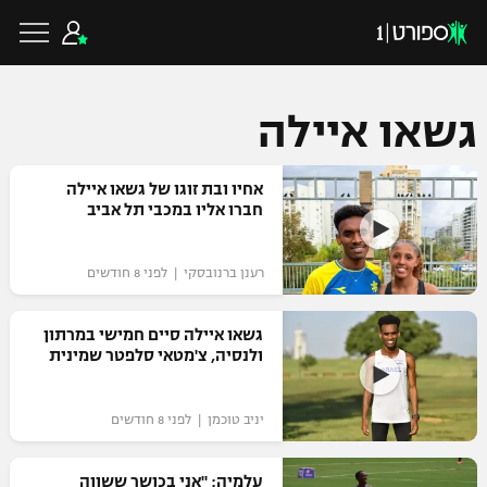
גשאו איילה
כדורגל ישראלי
אחיו ובת זוגו של גשאו איילה
חברו אליו במכבי תל אביב
ליגת העל
כדורגל עולמי
רענן ברנובסקי | לפני 8 חודשים
ליגה לאומית
ליגת האלופות
גשאו איילה סיים חמישי במרתון
כדורסל ישראלי
ולנסיה, צ'מטאי סלפטר שמינית
גביע הטוטו
ליגה אירופית
ליגת ווינר סל
ליגיונרים
כדורסל עולמי
יניב טוכמן | לפני 8 חודשים
ליגה אנגלית
ליגה לאומית
גביע המדינה
NBA
עלמיה: "אני בכושר ששווה
ליגה גרמנית
ענפים נוספים