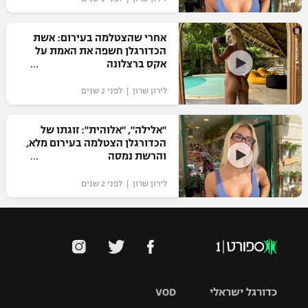
רשיון להקרנה פומבית לבית עסק
אחרי שהצטלמה בעירום: אשת
הצטרפות לחבילת הערוצים
הכדורגלן חשפה את האמת על
אקס ברצלונה
לוח דרושים – ג'ובנט
לירון שרון | לפני 2 שנים
תגיות
"אלילה", "אלוהית": זוגתו של
הכדורגלן הצטלמה בעירום מלא,
המגזין
והרשת נמסה
לירון שרון | לפני 2 שנים
כדורגל ישראלי
VOD