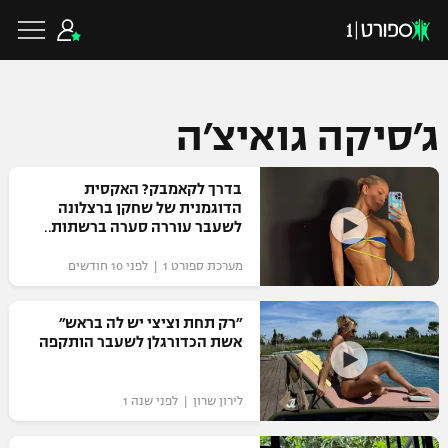
ג׳סיקה גואיצ׳ה
כדורגל ישראלי
בדרך לקאמבק? האקסית
הדוגמנית של שחקן ברצלונה
לשעבר עוררה סערה ברשתות
ליגת העל
כדורגל עולמי
מערכת ספורט 1 | לפני 10 חודשים
ליגה לאומית
ליגת האלופות
כדורסל ישראלי
״רק תחת וציצי יש לה בראש״
גביע הטוטו
אשת הכדורגלן לשעבר הותקפה‎
ליגה אירופית
ליגת ווינר סל
ליגיונרים
כדורסל עולמי
ליגה אנגלית
לירון שרון | לפני שנה 1
ליגה לאומית
גביע המדינה
NBA
ליגה גרמנית
ענפים נוספים