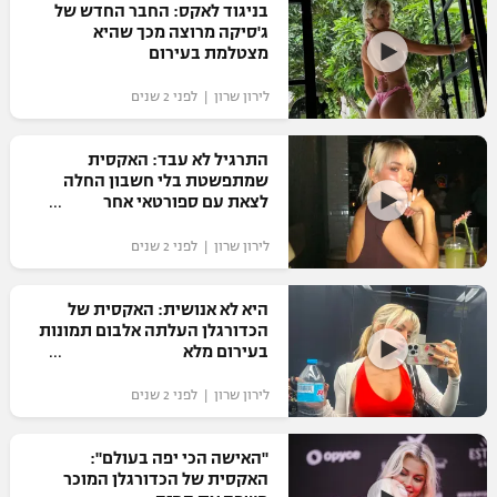
בניגוד לאקס: החבר החדש של
כדורסל נשים
נבחרת ישראל
ג'סיקה מרוצה מכך שהיא
יורוליג
ליגה ספרדית
מצטלמת בעירום
טניס
VOD
מכבי תל אביב
מכבי חיפה
יורוקאפ
לירון שרון | לפני 2 שנים
ליגה איטלקית
כדוריד
הפועל חולון
בית"ר ירושלים
רץ ברשת
ליגה צרפתית
התרגיל לא עבד: האקסית
כדורעף
הפועל ירושלים
שמתפשטת בלי חשבון החלה
מכבי תל אביב
לצאת עם ספורטאי אחר
ליגה הולנדית
שחייה
תוצאות
דני אבדיה
הפועל תל אביב
לירון שרון | לפני 2 שנים
ליגה טורקית
ג'ודו
הפועל חיפה
לוח שידורים
היא לא אנושית: האקסית של
ליגה סינית
אגרוף
הכדורגלן העלתה אלבום תמונות
הפועל באר שבע
בעירום מלא
ליגה ברזילאית
ברחבה
ספורט אולימפי
לירון שרון | לפני 2 שנים
מכבי נתניה
ליגות נוספות
UFC
"מעל הליגה" – פודקאסט
בני יהודה
"האישה הכי יפה בעולם":
האקסית של הכדורגלן המוכר
היאבקות WWE