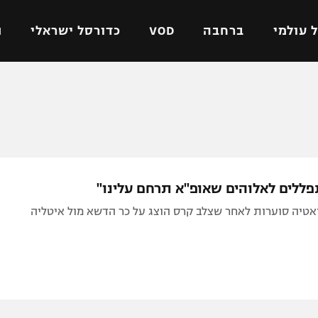
 עולמי
ברחבה
VOD
כדורסל ישראלי
ת
ל ישראלי
כדורגל עולמי
כדורסל ישראלי
על
ליגת האלופות
ליגת ווינר סל
אומית
ליגה אירופית
ליגה לאומית
וטו
ליגה אנגלית
כדורסל נשים
פללים לאלוהים שאופ"א תרחם עלינו"
ים
ליגה גרמנית
מכבי תל אביב
אטיה סוערות לאחר שצלב קרס הוצג על כר הדשא מול איטליה
מדינה
ליגה ספרדית
הפועל חולון
ישראל
ליגה איטלקית
הפועל ירושלים
יפה
ליגה צרפתית
דני אבדיה
רושלים
ליגה הולנדית
ל אביב
ליגה טורקית