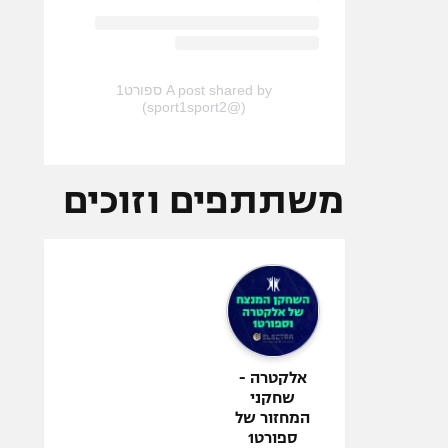
A post shared by ספורט1
(@sport1sport2)
משתתפים וזוכים
אלקטרה -
שחקני
המחזור של
ספורט1