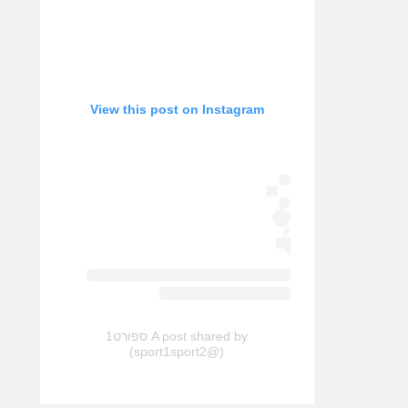
View this post on Instagram
A post shared by ספורט1
(@sport1sport2)