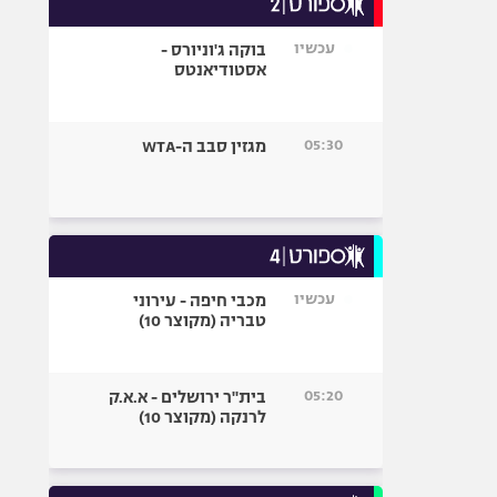
אופניים
עכשיו
בוקה ג'וניורס -
ספורט מוטורי
אסטודיאנטס
כדורמים
פוטבול אמריקאי NFL
05:30
מגזין סבב ה-WTA
בייסבול MLB
ספורט אתגרי
ואקסטרים
אומנויות לחימה
גיימינג E-Sports
עכשיו
מכבי חיפה - עירוני
טבריה (מקוצר 10)
05:20
בית"ר ירושלים - א.א.ק
לרנקה (מקוצר 10)