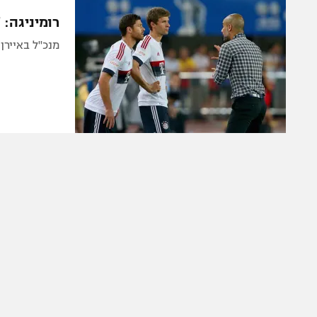
הפועל 
תקנון משתתפים וזוכים בפרסים
רומיניגה: 
הפועל 
תקנון עבור פעילות אלקטרה
מנכ"ל באיירן
הפועל 
תקנון עבור פעילות ספורט 1 – "מרלן"
מכבי נ
טניס
בני יהו
גיימינג E-Sports
תנאי שימוש
מדיניות פרטיות
תקנון פעילות ספורט 1
רשיון להקרנה פומבית לבית עסק
הצטרפות לחבילת הערוצים
לוח דרושים – ג'ובנט
תגיות
המגזין