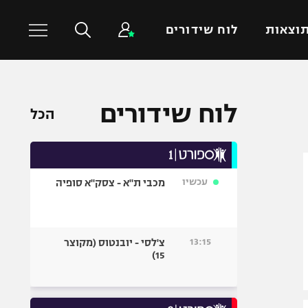
וצאות
לוח שידורים
כדורסל עולמי
ענפים נוספים
לוח שידורים
הכל
NBA
טניס
יורוליג
כדוריד
יורוקאפ
כדורעף
עכשיו
מכבי ת"א - צסק"א סופיה
שחייה
ג'ודו
אגרוף
13:15
צ'לסי - יובנטוס (מקוצר
15)
ספורט אולימפי
UFC
היאבקות WWE