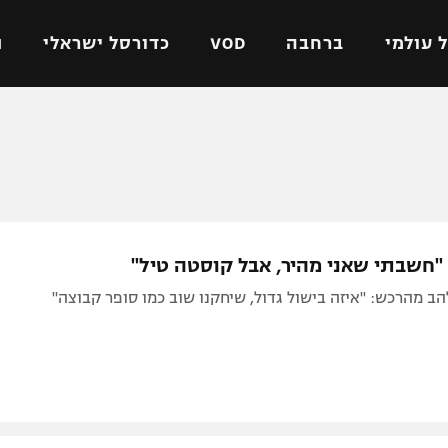
 עולמי
ברחבה
VOD
כדורסל ישראלי
ת
ל ישראלי
כדורגל עולמי
כדורסל ישראלי
על
ליגת האלופות
ליגת ווינר סל
אומית
ליגה אירופית
ליגה לאומית
וטו
ליגה אנגלית
כדורסל נשים
 "חשבתי שאני מהיר, אבל קוסטה טיל"
ים
ליגה גרמנית
מכבי תל אביב
ב מהרכש: "איזה בישול גדול, שיחקנו שוב כמו סופר קבוצה"
מדינה
ליגה ספרדית
הפועל חולון
ישראל
ליגה איטלקית
הפועל ירושלים
יפה
ליגה צרפתית
דני אבדיה
רושלים
ליגה הולנדית
ל אביב
ליגה טורקית