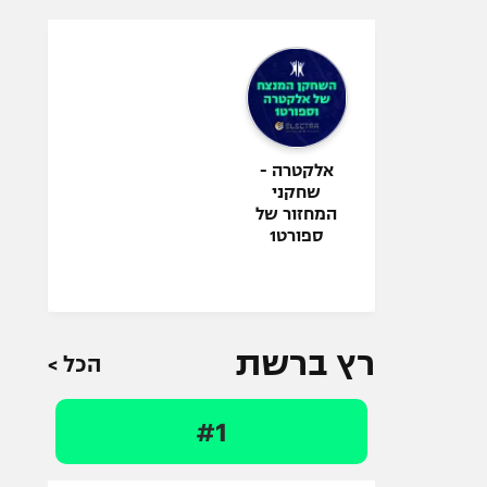
אלקטרה -
שחקני
המחזור של
ספורט1
רץ ברשת
הכל >
#1