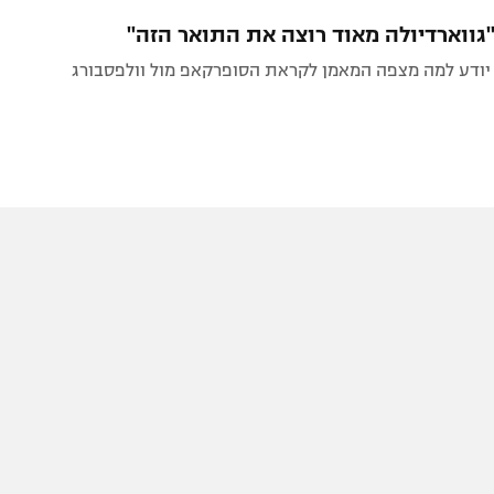
תל אביב
ליגה סינית
"גווארדיולה מאוד רוצה את התואר הזה"
חיפה
ליגה ברזילאית
 יודע למה מצפה המאמן לקראת הסופרקאפ מול וולפסבורג
באר שבע
ליגות נוספות
תניה
דה