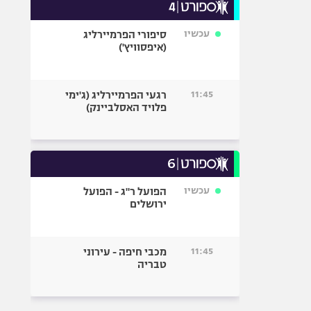
עכשיו
סיפורי הפרמיירליג
(איפסוויץ')
11:45
רגעי הפרמיירליג (ג'ימי
פלויד האסלביינק)
עכשיו
הפועל ר"ג - הפועל
ירושלים
11:45
מכבי חיפה - עירוני
טבריה