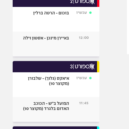
אופניים
עכשיו
בוכום - הרטה ברלין
ספורט מוטורי
כדורמים
פוטבול אמריקאי NFL
12:00
באיירן מינכן - אסטון וילה
בייסבול MLB
ספורט אתגרי
ואקסטרים
אומנויות לחימה
גיימינג E-Sports
עכשיו
איאקס (גלוך) - שלבורן
(מקוצר 10)
11:45
הפועל ב"ש - הכוכב
האדום בלגרד (מקוצר 10)