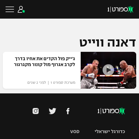
דאנה ווייט
כדורגל ישראלי
ג'ייק פול הקדים את אחיו בדרך
לקרב אגרוף מול קונור מקגרגור
ליגת העל
כדורגל עולמי
מערכת ספורט 1 | לפני 2 שנים
ליגה לאומית
ליגת האלופות
כדורסל ישראלי
גביע הטוטו
ליגה אירופית
ליגת ווינר סל
ליגיונרים
כדורסל עולמי
ליגה אנגלית
ליגה לאומית
כדורגל ישראלי
VOD
גביע המדינה
NBA
ליגה גרמנית
ענפים נוספים