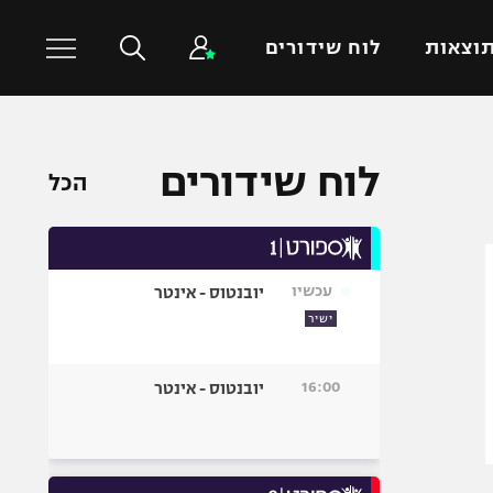
וצאות
לוח שידורים
כדורסל עולמי
ענפים נוספים
לוח שידורים
הכל
NBA
טניס
יורוליג
כדוריד
יורוקאפ
כדורעף
עכשיו
יובנטוס - אינטר
שחייה
ישיר
ג'ודו
אגרוף
16:00
יובנטוס - אינטר
ספורט אולימפי
UFC
היאבקות WWE