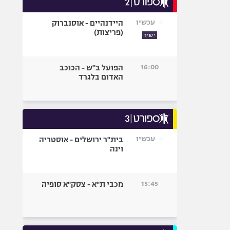
אופניים
עכשיו
היידנהיים - אוסנברוק
ספורט מוטורי
(פריצות)
ישיר
כדורמים
פוטבול אמריקאי NFL
16:00
הפועל ב"ש - הכוכב
בייסבול MLB
האדום בלגרד
ספורט אתגרי
ואקסטרים
אומנויות לחימה
גיימינג E-Sports
עכשיו
בית"ר ירושלים - אוסטריה
וינה
15:45
מכבי ת"א - צסק"א סופיה