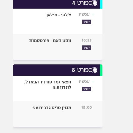
עכשיו
צ'לסי - מילאן
ישיר
16:55
ווסט האם - פורטסמות
ישיר
עכשיו
חצאי גמר טורניר הפאדל,
לונדון 8.8
ישיר
19:00
מגזין טניס גברים 6.8