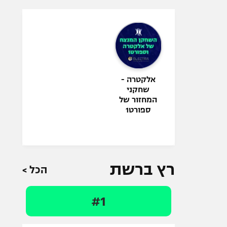
אלקטרה -
שחקני
המחזור של
ספורט1
רץ ברשת
הכל >
#1