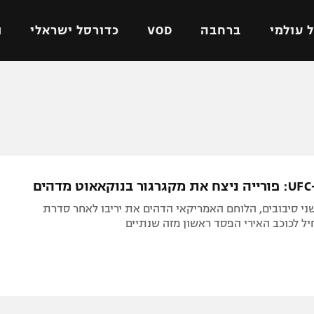
 עולמי
ברחבה
VOD
כדורסל ישראלי
ת
ל ישראלי
כדורגל עולמי
כדורסל ישראלי
על
ליגת האלופות
ליגת ווינר סל
אומית
ליגה אירופית
ליגה לאומית
וטו
ליגה אנגלית
כדורסל נשים
ים
ים
ליגה גרמנית
מכבי תל אביב
י סיבובים, הלוחם האמריקאי הדהים את יריבו לאחר סדרת
מדינה
ליגה ספרדית
הפועל חולון
יל לכוכב האירי הפסד ראשון מזה שנתיים
ישראל
ליגה איטלקית
הפועל ירושלים
יפה
ליגה צרפתית
דני אבדיה
רושלים
ליגה הולנדית
ל אביב
ליגה טורקית