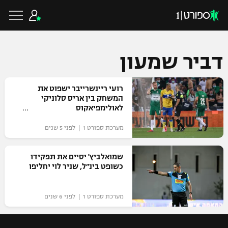
דביר שמעון
כדורגל ישראלי
רועי ריינשרייבר ישפוט את
המשחק בין אריס סלוניקי
לאולימפיאקוס
ליגת העל
כדורגל עולמי
מערכת ספורט 1 | לפני 5 שנים
ליגה לאומית
ליגת האלופות
שמואלביץ' יסיים את תפקידו
כדורסל ישראלי
כשופט בינ״ל, שניר לוי יחליפו
גביע הטוטו
ליגה אירופית
ליגת ווינר סל
ליגיונרים
כדורסל עולמי
מערכת ספורט 1 | לפני 6 שנים
ליגה אנגלית
ליגה לאומית
גביע המדינה
NBA
ליגה גרמנית
ענפים נוספים