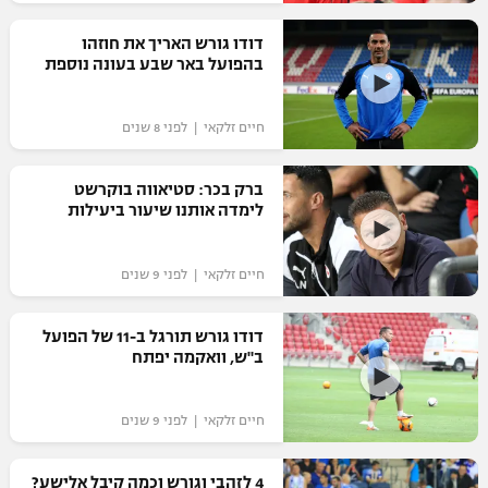
רשיון להקרנה פומבית לבית עסק
דודו גורש האריך את חוזהו
בהפועל באר שבע בעונה נוספת
הצטרפות לחבילת הערוצים
חיים זלקאי | לפני 8 שנים
לוח דרושים – ג'ובנט
תגיות
ברק בכר: סטיאווה בוקרשט
לימדה אותנו שיעור ביעילות
המגזין
חיים זלקאי | לפני 9 שנים
דודו גורש תורגל ב-11 של הפועל
ב"ש, וואקמה יפתח
חיים זלקאי | לפני 9 שנים
4 לזהבי וגורש וכמה קיבל אלישע?