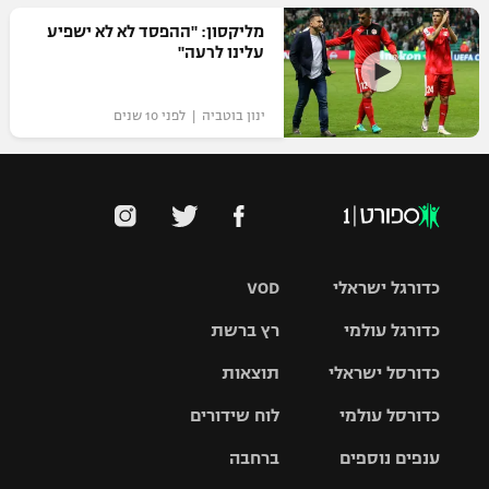
מליקסון: "ההפסד לא לא ישפיע
עלינו לרעה"
ינון בוטביה | לפני 10 שנים
כדורגל ישראלי
VOD
כדורגל עולמי
רץ ברשת
ליגת העל
כדורסל ישראלי
תוצאות
ליגת
ליגה לאומית
האלופות
כדורסל עולמי
לוח שידורים
ליגת ווינר
סל
גביע הטוטו
ענפים נוספים
ברחבה
ליגה
NBA
אירופית