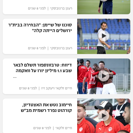
"מחצית בשכונה" – פודקאסט
רענן ברנובסקי | לפני 8 שנים
אופניים
סוכנו של שיימן: "הבחירה בבית"ר
ספורט מוטורי
משתתפים וזוכים בפרסים
ירושלים הייתה קלה"
כדורמים
תקנון משתתפים וזוכים בפרסים
טניס
רענן ברנובסקי | לפני 8 שנים
פוטבול אמריקאי NFL
תקנון עבור פעילות אלקטרה
דיווח: טרבזונספור תשלם לבאר
גיימינג E-Sports
בייסבול MLB
שבע 1.1 מיליון יורו על וואקמה
תקנון עבור פעילות ספורט 1 – "מרלן"
ספורט אתגרי ואקסטרים
תנאי שימוש
חיים זלקאי ויעקב זיו | לפני 8 שנים
אומנויות לחימה
חיימוב נטש את האצטדיון,
מדיניות פרטיות
קורהוט נפרד רשמית מב"ש
גיימינג E-Sports
תקנון פעילות ספורט 1
חיים זלקאי | לפני 8 שנים