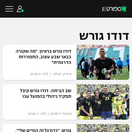
דודו גורש
כדורגל ישראלי
דודו גורש בראיון: "מה שקורה
בבאר שבע עצוב, התפוררות
הדרגתית"
ליגת העל
כדורגל עולמי
איציק יצחקי | לפני 6 שנים
ליגה לאומית
ליגת האלופות
שב הביתה: דודו גורש קיבל
כדורסל ישראלי
תפקיד ניהולי בהפועל עכו
גביע הטוטו
ליגה אירופית
ליגת ווינר סל
ליגיונרים
כדורסל עולמי
מיכאל וייסרמן | לפני 7 שנים
ליגה אנגלית
ליגה לאומית
גביע המדינה
NBA
גורש: "כדורגל זה החיים שלי".
ליגה גרמנית
ענפים נוספים