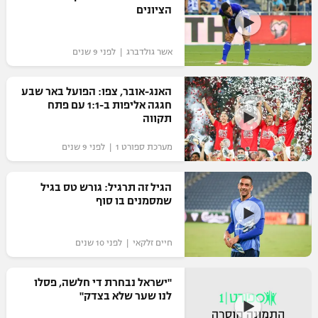
הציונים
אשר גולדברג | לפני 9 שנים
האנג-אובר, צפו: הפועל באר שבע
חגגה אליפות ב-1:1 עם פתח
תקווה
מערכת ספורט 1 | לפני 9 שנים
הגיל זה תרגיל: גורש טס בגיל
שמסמנים בו סוף
חיים זלקאי | לפני 10 שנים
"ישראל נבחרת די חלשה, פסלו
לנו שער שלא בצדק"