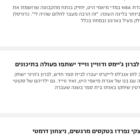
מי שהפך לאגדת NBA במדי מיאמי היט, יחזיק בנתח מהקבוצה שרושמת את
יותר בליגה העונה: "זה הרבה מעבר לחלום שהיה לי". כדורסלן
ק פעיל בארגון ובמחוז בכלל
ברון ג'יימס ודוויין ווייד ישתפו פעולה בתיכונים
 לוס אנג'לס לייקרס יעברו לבית ספר חדש, לברון ג'וניור ישחק
עם בנו של אגדת מיאמי היט, זאיר ווייד. גם ילדיהם של סקוטי
מרטין שיחקו באותו בית ספר בשנה שעברה
יצקי נפרדו בטקסים מרגשים, ניצחון דרמטי