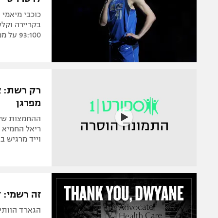
כוכבי מיאמי
93:100 על ממפיס ואם יגברו על ניו יורק ניקס יהיו בפלייאוף
רק רשת: א
מפרגן
ריאל החמיא ל
וייד מרגיש ב
זה רשמי: ד
הגארד הוותי