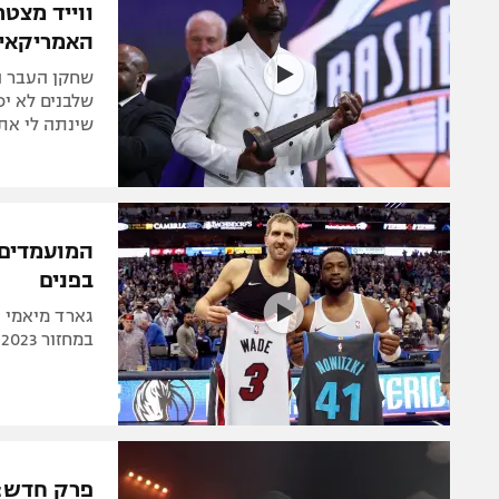
ווייד מצטר
האמריקאי 
שחקן העבר ה
שלבנים לא יכ
שינתה לי את
המועמדים ה
בפנים
גארד מיאמי ו
במחזור 2023. גם גאסול, פארקר והאמון ברשימה
פרק חדש: ד