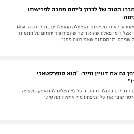
תל אביב
ליגה סינית
רו הטוב של לברון ג'יימס מחכה לפרישתו
חיפה
ליגה ברזילאית
ימה
באר שבע
ליגות נוספות
דוויין ווייד, שאחראי לאחד משיתופי הפעולה המוצלחים בתולדות ה-NBA,
תניה
 אצל ג'ימי פאלון שהוא רוצה שהפורוורד יחתום על התמונה
 שניהם: "זו המתנה שאני רוצה ממנו"
דה
ן גם את דוויין ווייד: "הוא סופרסטאר!
"
 הגדולים בתולדות הכדורסל לא הצליח להתאפק כשצפה
רטון קובר את סל הניצחון מול אוקלהומה סיטי