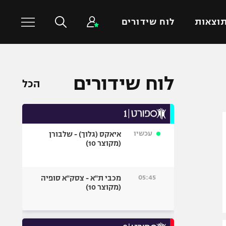
וצאות
לוח שידורים
כדורסל עולמי
ענפים נוספים
לוח שידורים
הכל
NBA
טניס
יורוליג
כדוריד
יורוקאפ
כדורעף
עכשיו
איאקס (גלוך) - שלבורן
שחייה
(מקוצר 10)
ג'ודו
אגרוף
05:45
מכבי ת"א - צסק"א סופיה
(מקוצר 10)
ספורט אולימפי
UFC
היאבקות WWE