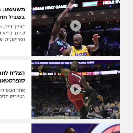
הפועל 
תקנון משתתפים וזוכים בפרסים
משעשע: חב
הפועל 
בשביל חת
תקנון עבור פעילות אלקטרה
הפועל 
תקנון עבור פעילות ספורט 1 – "מרלן"
מכבי נ
שיתף בריאיון
טניס
האייקונית של
בני יהו
גיימינג E-Sports
תנאי שימוש
הצליח לחרפ
מדיניות פרטיות
סופרסטאר!
תקנון פעילות ספורט 1
אחד הגארדים
רשיון להקרנה פומבית לבית עסק
בטייריס הליב
הצטרפות לחבילת הערוצים
לוח דרושים – ג'ובנט
תגיות
המגזין