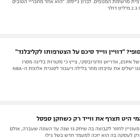
ית מרשימת המנופים. לברון ג'יימס: "הוא אחד מחבריי הטובים
לר
ופי? "דוויין ווייד סיכם על הצטרפותו לקליבלנד"
הכתב הבכיר של ESPN, אדריאן ווז'נרובסקי, צייץ כי מקורות בליגה מסרו
 ישלים את עזיבתו מחר בלילה ויעבור לסגנית אלופת ה-NBA
אמי היט תצרף את ווייד רק כשחקן ספסל
הרכז הוותיק מעוניין לחזור לקבוצה בה שיחק 13 שנה עד העונה שעברה, אולם
רק לעסקה בה הוא יזכה למעמד חדש בשל גילו