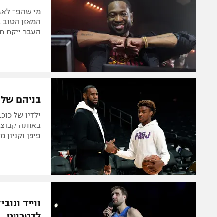
המאזן הטוב ב
העבר ייקח חל
בניהם של ל
ילדיו של כוכב
באותה קבוצה 
פיפן וקניון 
ווייד ונוב
לדטרויט