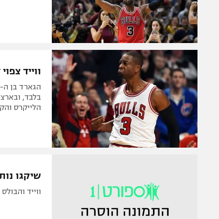
ווייד צפוי
בלבד, ובארצו
הלייקרס והק
שיקגו נות
ווייד והבולס השיגו 88:118 קליל על ברוקלין. ה