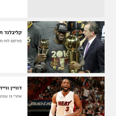
קליבלנד ת
פורסם לוח משחקי ה-NBA. האלופה תפגוש 
דוויין ווי
אחרי 13 עונות: הגארד הוותיק ינטוש את מיאמי ויחזור לעיר בה נולד