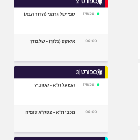
אופניים
עכשיו
ספיישל גרמני (הדור הבא)
ספורט מוטורי
כדורמים
פוטבול אמריקאי NFL
06:00
איאקס (גלוך) - שלבורן
בייסבול MLB
ספורט אתגרי
ואקסטרים
אומנויות לחימה
גיימינג E-Sports
עכשיו
הפועל ת"א - קטוביץ
06:00
מכבי ת"א - צסק"א סופיה