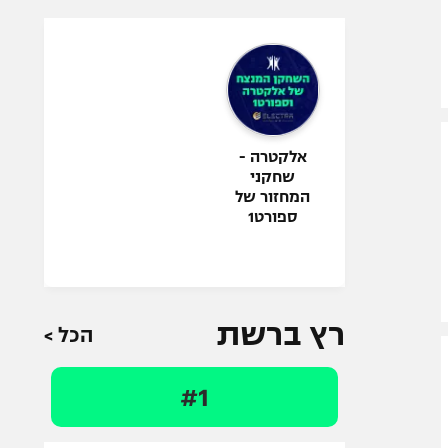
אלקטרה -
שחקני
המחזור של
ספורט1
רץ ברשת
הכל >
#1