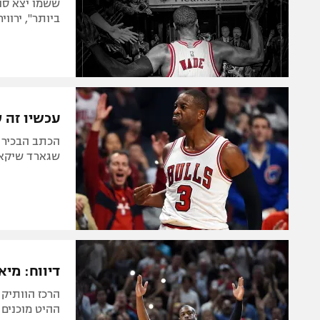
ששמו יצא סופ
ביותר", ירוויח 2.3 מיליון דו
עכשיו זה ס
שגארד שיקאגו
דיווח: מי
ההיט מוכנים 