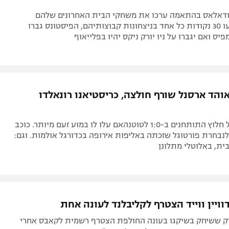
 ודאלאס בהתאמה ערכו את משחקי הבית האחרונים שלהם
בקריירה וקלעו 30 נקודות כל אחד בניצחונות קבוצותיהם, הפיסטונס גברו
והד ארסנל שורף חולצה, כריסטיאנו רונאלדו
ההחמצות של חלוץ התותחנים ב-1:0 לטוטנהאם עלו לו במוע זעם מיותר. כוכב
נבחרת פורטוגל שזכתה באליפות אירופה בכדורגל אולמות. וגם:
בית, באלוטלי מתלונן
וויין ווייד הצטרף לקליבלנד לעונה אחת
ק ששיחק בשיקגו בעונה החולפת הצטרף רשמית לקאבס אחרי