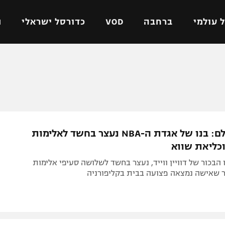
 עולמי
ברחבה
VOD
כדורסל ישראלי
ת
ל ישראלי
כדורגל עולמי
כדורסל ישראלי
על
ליגת האלופות
ליגת ווינר סל
אומית
ליגה אירופית
ליגה לאומית
וטו
ליגה אנגלית
כדורסל נשים
ארה"ב בהלם: בנו של אגדת ה-NBA נעצר בחשד לאלימות
ים
ליגה גרמנית
מכבי תל אביב
כליאת שווא
מדינה
ליגה ספרדית
הפועל חולון
נו הבכור של דוויין ווייד, נעצר בחשד לשלושה סעיפי אלימות
ישראל
ליגה איטלקית
הפועל ירושלים
ר שאישה נמצאה פצועה בבית בקליפורניה
יפה
ליגה צרפתית
דני אבדיה
רושלים
ליגה הולנדית
ל אביב
ליגה טורקית