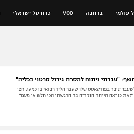
 עולמי
ברחבה
VOD
כדורסל ישראלי
ת
ל ישראלי
כדורגל עולמי
כדורסל ישראלי
על
ליגת האלופות
ליגת ווינר סל
אומית
ליגה אירופית
ליגה לאומית
וטו
ליגה אנגלית
כדורסל נשים
 חשף: "עברתי ניתוח להסרת גידול סרטני בכליה"
ים
ליגה גרמנית
מכבי תל אביב
שעבר סיפר בפודקאסט שלו שעבר הליך רפואי בו כמעט חצי
מדינה
ליגה ספרדית
הפועל חולון
"זאת כנראה הייתה הנקודה בה הרגשתי הכי חלש אי פעם"
ישראל
ליגה איטלקית
הפועל ירושלים
יפה
ליגה צרפתית
דני אבדיה
רושלים
ליגה הולנדית
ל אביב
ליגה טורקית