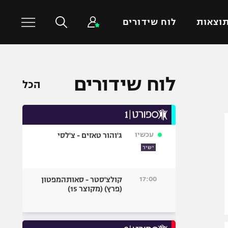
וצאות
לוח שידורים
כדורסל עולמי
ענפים נוספים
לוח שידורים
הכל
NBA
טניס
יורוליג
כדוריד
יורוקאפ
כדורעף
עכשיו
ג'והור טאזים - צ'לסי
שחייה
ישיר
ג'ודו
אגרוף
17:00
קולצ'סטר - סאותהמפטון
(פרץ) (מקוצר 15)
ספורט אולימפי
UFC
היאבקות WWE