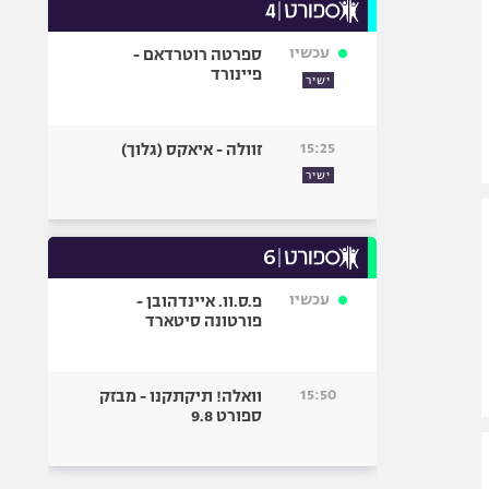
עכשיו
ספרטה רוטרדאם -
פיינורד
ישיר
15:25
זוולה - איאקס (גלוך)
ישיר
עכשיו
פ.ס.וו. איינדהובן -
פורטונה סיטארד
15:50
וואלה! תיקתקנו - מבזק
ספורט 9.8