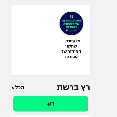
אלקטרה -
שחקני
המחזור של
ספורט1
רץ ברשת
הכל >
#1