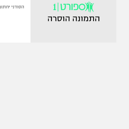
הסודני יחתום ל-4 שנים עבור 72 מיליון דולר. פאו גאסול