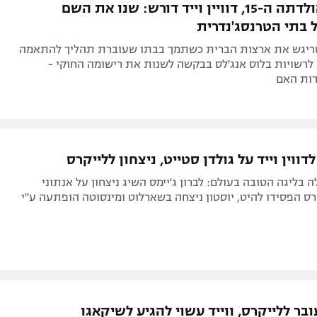
לרגל יום הולדתה ה-15, דוויין וייד דורש: שנו את השם
 בתי הטרנסג'נדרית
ריגש את ארצות הברית כשתמך בבתו שעוברת תהליך להתאמה
לרשויות בלוס אנג'לס בבקשה לשנות את רישומה החוקי -
ות האם
דווין וייד על גולדן סטייט, ניצחון ללייקרס
 בליגה הטובה בעולם: לברון ג'יימס השיג ניצחון על אנתוני
יורס הפסידו להיט, יוסטון ניצחה בשארלוט ומינסוטה הופתעה ע"י
ובר ללייקרס, ווייד עשוי להגיע לשיקאגו