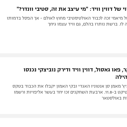
תל אביב
ליגה סינית
 של דווין וויד: "מי עיצב את זה, סטיבי וונדר?"
חיפה
ליגה ברזילאית
 מיאמי זכה לכבוד האולטימטיבי מחוץ לאולם - אך הפסל בדמותו
באר שבע
ליגות נוספות
לו. ברשת נותרו בהלם, גם וויד עצמו גיחך
תניה
דה
, פאו גאסול, דווין וויד ודירק נוביצקי נכנסו
ילה
יץ' מאמן סן אנטוניו האגדי ובקי האמון יקבלו את הכבוד בטקס
שייערך בקונטיקט ב-11.8. ארבעת השחקנים זכו יחד בעשר אליפויות ורשמו