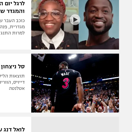
והמגדר של
כוכב העבר ש
מגדרית, פנה 
למרות התנגד
סל ניצחון ל
תוצאות הלילה
דייויס, הוור
אטלנטה
לואל דנג ע