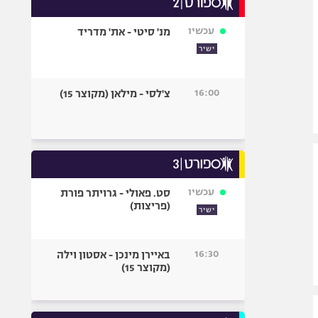
אופניים
עכשיו
מנ' סיטי - את' מדריד
ספורט מוטורי
ישיר
כדורמים
פוטבול אמריקאי NFL
16:00
צ'לסי - מילאן (מקוצר 15)
בייסבול MLB
ספורט אתגרי
ואקסטרים
אומנויות לחימה
גיימינג E-Sports
עכשיו
סט. פאולי - גרויתר פורת
(פריצות)
ישיר
16:30
באיירן מינכן - אסטון וילה
(מקוצר 15)