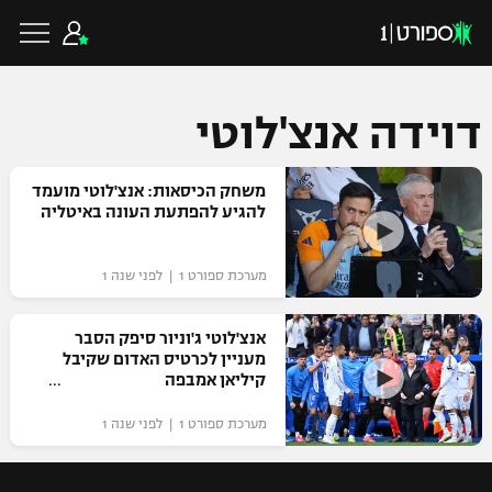
דוידה אנצ'לוטי
כדורגל ישראלי
משחק הכיסאות: אנצ'לוטי מועמד
להגיע להפתעת העונה באיטליה
ליגת העל
כדורגל עולמי
מערכת ספורט 1 | לפני שנה 1
ליגה לאומית
ליגת האלופות
אנצ'לוטי ג'וניור סיפק הסבר
כדורסל ישראלי
מעניין לכרטיס האדום שקיבל
גביע הטוטו
קיליאן אמבפה
ליגה אירופית
ליגת ווינר סל
ליגיונרים
כדורסל עולמי
מערכת ספורט 1 | לפני שנה 1
ליגה אנגלית
ליגה לאומית
גביע המדינה
NBA
ליגה גרמנית
ענפים נוספים