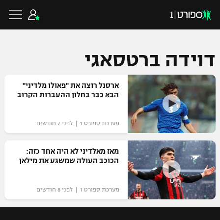
דוידה ברטסאגי
כדורגל ישראלי
ארסנל רוצה את "פאולו מלדיני"
הבא כבר בחלון ההעברות הקרוב
ליגת העל
כדורגל עולמי
מערכת ספורט 1 | לפני 7 חודשים
ליגה לאומית
ליגת האלופות
מאז מאלדיני לא היה אחד כזה:
כדורסל ישראלי
הכוכב העולה שמשגע את מילאן
גביע הטוטו
ליגה אירופית
ליגת ווינר סל
ליגיונרים
כדורסל עולמי
מערכת ספורט 1 | לפני 8 חודשים
ליגה אנגלית
ליגה לאומית
גביע המדינה
NBA
ליגה גרמנית
ענפים נוספים