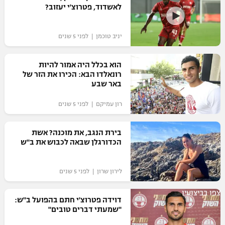
לאשדוד, פטרוצ'י יעזוב?
כדורסל נשים
נבחרת ישראל
יורוליג
ליגה ספרדית
טניס
VOD
מכבי תל אביב
מכבי חיפה
יניב טוכמן | לפני 5 שנים
יורוקאפ
ליגה איטלקית
כדוריד
הפועל חולון
בית"ר ירושלים
הוא בכלל היה אמור להיות
רץ ברשת
ליגה צרפתית
רונאלדו הבא: הכירו את הזר של
כדורעף
הפועל ירושלים
באר שבע
מכבי תל אביב
ליגה הולנדית
שחייה
תוצאות
רון עמיקם | לפני 5 שנים
דני אבדיה
הפועל תל אביב
ליגה טורקית
ג'ודו
בירת הנגב, את מוכנה? אשת
הפועל חיפה
לוח שידורים
הכדורגלן שבאה לכבוש את ב"ש‎‎
ליגה סינית
אגרוף
הפועל באר שבע
ליגה ברזילאית
ברחבה
לירון שרון | לפני 5 שנים
ספורט אולימפי
מכבי נתניה
ליגות נוספות
צפו בביצועיו
UFC
דוידה פטרוצ'י חתם בהפועל ב"ש:
"מעל הליגה" – פודקאסט
בני יהודה
"שמעתי דברים טובים"
היאבקות WWE