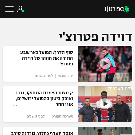
דוידה פטרוצ'י
כדורגל ישראלי
סוף הדרך: הפועל באר שבע
התירה את חוזהו של דוידה
פטרוצ'י
ליגת העל
כדורגל עולמי
יניב טוכמן | לפני 4 שנים
ליגה לאומית
בלוג העברות
ליגת האלופות
קבוצות הצמרת התחזקו, גררו
כדורסל ישראלי
ואופק ביטון בהפועל ירושלים,
גביע הטוטו
אוגו חוזר
ליגה אירופית
ליגת ווינר סל
ליגיונרים
כדורסל עולמי
מערכת ספורט 1 | לפני 5 שנים
ליגה אנגלית
ליגה לאומית
גביע המדינה
NBA
אנסה יועדף כחלוץ, גורדנה סירב
ליגה גרמנית
ענפים נוספים