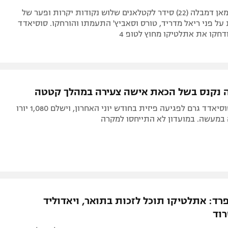
שער של עוסמאן דמבלה (22) סידר לקטלאנים שלוש נקודות יקרות ופער של
על פני ריאל מדריד, טורס וסאביץ' התעמתו והורחקו. סוסיאדד
ודחקו את אתלטיקו מחוץ לטופ 4
ה נקנס בשל הכאת אישה צעירה במהלך קטטה
שחקן ריאל סוסיאדד גרם לפגיעה פיזית בחודש יוני האחרון, וישלם 1,080 יורו
במעשה. במועדון לא התייחסו למקרה
רד: אתלטיקו תוכל לזכות בתואר, ויאדוליד
וד