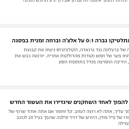
יכולות להפוך אימפריות גם הן אם רק יגיע הרוכש הנכון?
0:1 על אלצ'ה וברחה זמנית בפסגה
של ברצלונה נגד גרנאדה, הקולצ'נרוס ניצחו את קבוצת
ו פער של חמש נקודות מהדולקות אחריה. יורנטה כבש את
 היריבה החמיצה פנדל בתוספת הזמן
 להפוך לאחד השחקנים שיגדירו את העשור החדש
 עליך, אתה לא רוצה לעזוב. קל וחומר אם אתה אוהד שרוף של
הקבוצה. סיפורו של פיל פודן, היורש של דויד סילבה שהפך בגיל 20 לכוכב
מילה