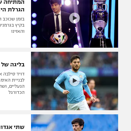
המתיחה שה
הגרלת היו
בזמן שכוכב ה
בקיץ בגרמניה
והאזינו
בליגה של ק
דויד סילבה א
לבניית האימ
הנעליים, ושה
הכדורגל
שתי אגדות 