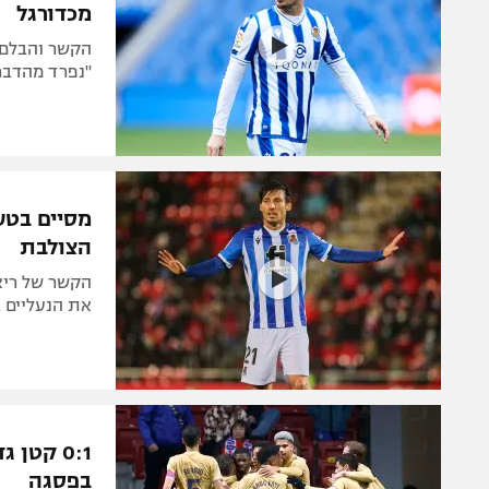
מכדורגל
"נפרד מהדבר 
מסיים בטע
הצולבת
הקשר של ריא
את הנעליים בגיל 37. היה שותף לזכייה בשלושה תאר
0:1 קטן
בפסגה