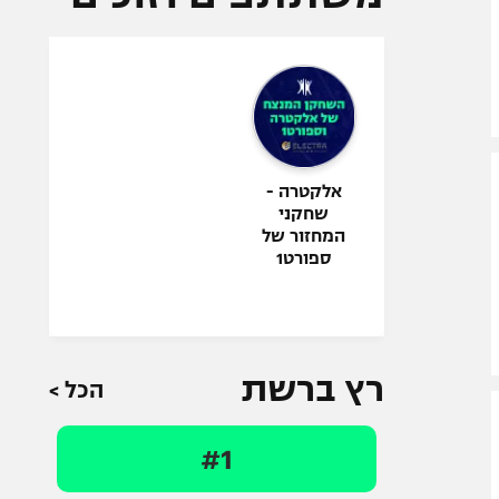
אלקטרה -
שחקני
המחזור של
ספורט1
רץ ברשת
הכל >
#1