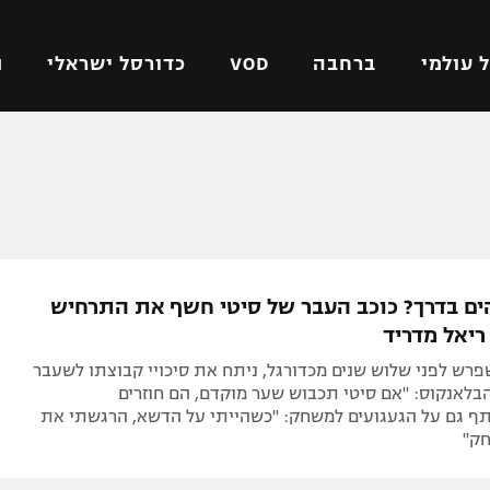
 עולמי
ברחבה
VOD
כדורסל ישראלי
ת
ל ישראלי
כדורגל עולמי
כדורסל ישראלי
על
ליגת האלופות
ליגת ווינר סל
אומית
ליגה אירופית
ליגה לאומית
וטו
ליגה אנגלית
כדורסל נשים
ם בדרך? כוכב העבר של סיטי חשף את התרחיש
ים
ליגה גרמנית
מכבי תל אביב
ריאל מדריד
מדינה
ליגה ספרדית
הפועל חולון
פרש לפני שלוש שנים מכדורגל, ניתח את סיכויי קבוצתו לשעבר
ישראל
ליגה איטלקית
הפועל ירושלים
בלאנקוס: "אם סיטי תכבוש שער מוקדם, הם חוזרים
ף גם על הגעגועים למשחק: "כשהייתי על הדשא, הרגשתי את
יפה
ליגה צרפתית
דני אבדיה
ק"
רושלים
ליגה הולנדית