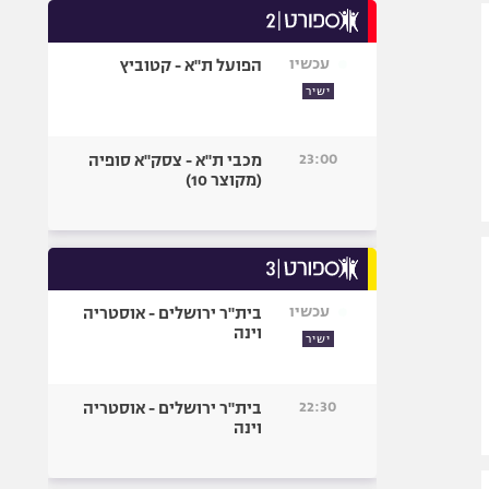
היאבקות WWE
אופניים
עכשיו
הפועל ת"א - קטוביץ
ספורט מוטורי
ישיר
כדורמים
פוטבול אמריקאי NFL
23:00
מכבי ת"א - צסק"א סופיה
בייסבול MLB
(מקוצר 10)
ספורט אתגרי
ואקסטרים
אומנויות לחימה
גיימינג E-Sports
עכשיו
בית"ר ירושלים - אוסטריה
וינה
ישיר
22:30
בית"ר ירושלים - אוסטריה
וינה