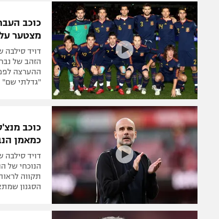
משתתפים וזוכים בפרסים
מכבי ת
הפועל 
תקנון משתתפים וזוכים בפרסים
כוכב העבר
הפועל 
מצטער עלי
תקנון עבור פעילות אלקטרה
הפועל 
תקנון עבור פעילות ספורט 1 – "מרלן"
דויד סילבה ש
מכבי נ
הזהב של נבחר
טניס
ההערצה לפפ 
בני יהו
"גדלתי שם"
גיימינג E-Sports
תנאי שימוש
כוכב מנצ'
מדיניות פרטיות
כמאמן הנב
תקנון פעילות ספורט 1
דויד סילבה ש
רשיון להקרנה פומבית לבית עסק
תקווה לראות
הצטרפות לחבילת הערוצים
הסגנון שמתא
לוח דרושים – ג'ובנט
תגיות