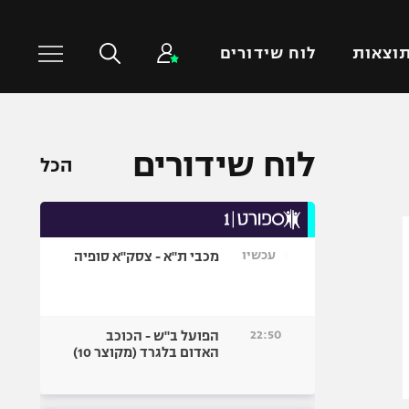
וצאות
לוח שידורים
כדורסל עולמי
ענפים נוספים
לוח שידורים
הכל
NBA
טניס
יורוליג
כדוריד
יורוקאפ
כדורעף
עכשיו
מכבי ת"א - צסק"א סופיה
שחייה
ג'ודו
אגרוף
22:50
הפועל ב"ש - הכוכב
האדום בלגרד (מקוצר 10)
ספורט אולימפי
UFC