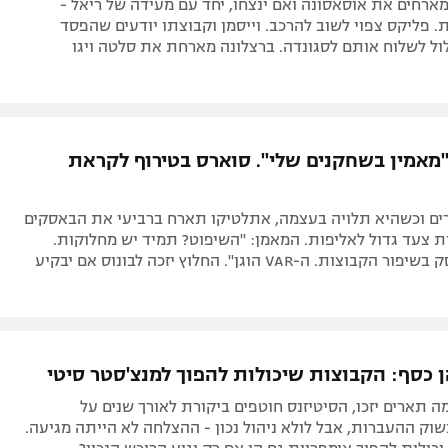
מארחים את אוסאסונה ואם ינצחו, יחד עם מעידה של ריאל -
. פליקס צפוי לשוב להרכב. וייסמן וקבוצתו יודעים שהפסד
ל לשלוח אותם לסגונדה. ברצלונה מארחת את סלטה ויגו
"מאמין בשחקנים שלי". סוארס בטירוף לקראת
ים וכשהיא תלויה בעצמה, אתלטיקו תארח ברביעי את הבאסקים
 צעד גדול לאליפות. המאמן: "השיפוט? תמיד יש מחלוקות.
ות. ה-VAR הוגן". החלוץ יזכה לבונוס אם יבקיע
ן כסף: הקבוצות שיכולות להפוך למנצ'סטר סיטי
 תארים יזכו, הסיטיזנס חוטפים ביקורת לאורך שנים על
ק ההעברות, אבל לולא ניהול נכון - ההצלחה לא הייתה מגיעה.