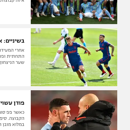
איזה קבוצות 
בשיניים: אתלטיקו גברה 
אחרי המעידה 
התחתית ופתח
שער הניצחון,
פודן עשוי
כאשר פפ סומך
במלוא מובן ה