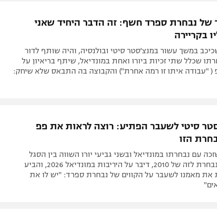
ל אביב
ליגה טורקית
תל אביב
ליגה סינית
 של נבחרת ספרד חשף: זה הדבר היחיד שאני
חיפה
ליגה ברזילאית
ו בקריירה
באר שבע
ליגות נוספות
כיכב במשך עשור במנצ'סטר סיטי ובולנסיה, והיה שותף לדור
תניה
תו שכלל שתי זכיות ביורו ואחת במונדיאל, שיתף בריאיון על
( "עבודה איתו זו רמה אחרת") והקבוצה בה התבאס שלא שיחק:
דה
סטר סיטי לשעבר הפתיע: רוצה לראות את פפ
חרת הזו
זכה עם נבחרתו במונדיאל ובשני גביעי יורו השווה בין הסגל
הנוכחי של הנבחרת לזה של 2010, דיבר על היריבות במונדיאל 2026, והביע
 את מאמנו לשעבר על הקווים של נבחרת ספרד: "יש לו את
ים"