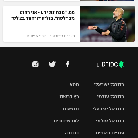
רשיון להקרנה פומבית לבית עסק
פפ: "מבחינת ידע - אני רחוק
מביילסה", פוליסיק יחזור בצ'לסי
הצטרפות לחבילת הערוצים
מערכת ספורט 1 | לפני 6 שנים
לוח דרושים – ג'ובנט
תגיות
המגזין
כדורגל ישראלי
VOD
כדורגל עולמי
רץ ברשת
ליגת העל
כדורסל ישראלי
תוצאות
ליגת
ליגה לאומית
האלופות
כדורסל עולמי
לוח שידורים
ליגת ווינר
סל
גביע הטוטו
ענפים נוספים
ברחבה
ליגה
NBA