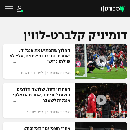
דומיניק קלברט-לווין
כדורגל ישראלי
החלוץ שהפתיע את אנגליה:
"אחרים נמכרו במיליונים, עליי לא
שילמו גרוש"
ליגת העל
כדורגל עולמי
מערכת ספורט 1 | לפני 6 חודשים
ליגה לאומית
ליגת האלופות
הפתרון הזול: שלושה חלוצים
כדורסל ישראלי
הוצעו ליונייטד, אחד מהם אלוף
גביע הטוטו
אנגליה לשעבר
ליגה אירופית
ליגת ווינר סל
ליגיונרים
כדורסל עולמי
מערכת ספורט 1 | לפני שנה 1
ליגה אנגלית
ליגה לאומית
גביע המדינה
NBA
אחרי חצאי גמר האלופות:
ליגה גרמנית
ענפים נוספים