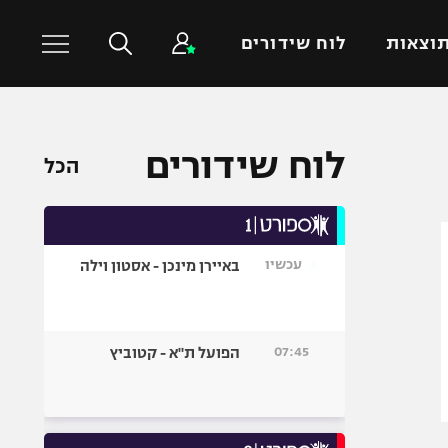
וצאות
לוח שידורים
כדורסל עולמי
ענפים נוספים
לוח שידורים
הכל
NBA
טניס
יורוליג
כדוריד
יורוקאפ
כדורעף
עכשיו
באיירן מינכן - אסטון וילה
שחייה
ג'ודו
אגרוף
07:45
הפועל ת"א - קטוביץ
ספורט אולימפי
UFC
היאבקות WWE