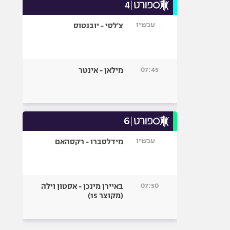
עכשיו
צ'לסי - יובנטוס
07:45
מילאן - אינטר
עכשיו
מידלסברו - רקסהאם
07:50
באיירן מינכן - אסטון וילה
(מקוצר 15)