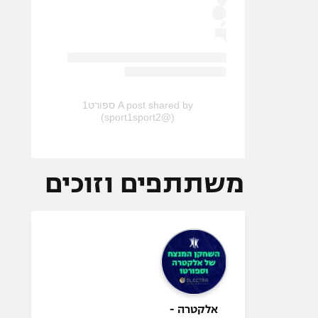
A post shared by ספורט1
(@sport1sport2)
משתתפים וזוכים
אלקטרה -