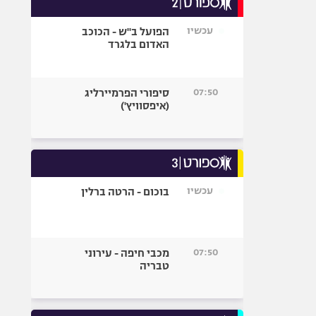
אופניים
עכשיו
הפועל ב"ש - הכוכב
ספורט מוטורי
האדום בלגרד
כדורמים
פוטבול אמריקאי NFL
07:50
סיפורי הפרמיירליג
בייסבול MLB
(איפסוויץ')
ספורט אתגרי
ואקסטרים
אומנויות לחימה
גיימינג E-Sports
עכשיו
בוכום - הרטה ברלין
07:50
מכבי חיפה - עירוני
טבריה