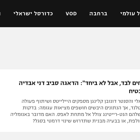
 עולמי
ברחבה
VOD
כדורסל ישראלי
ת
ל ישראלי
כדורגל עולמי
כדורסל ישראלי
על
ליגת האלופות
ליגת ווינר סל
אומית
ליגה אירופית
ליגה לאומית
וטו
ליגה אנגלית
כדורסל נשים
ם לבד, אבל לא ביחד": הדאגה סביב דני אבדיה
ים
ליגה גרמנית
מכבי תל אביב
טיח
מדינה
ליגה ספרדית
הפועל חולון
י והסנטר דונובן קלינגן מספקים היילייטס ושיתוף פעולה
ישראל
ליגה איטלקית
הפועל ירושלים
נד, אך הנתונים היבשים חושפים מציאות עגומה: בדקות
הם הנט-רייטינג צולל אל מתחת לאפס. האם מדובר באנומליה
יפה
ליגה צרפתית
דני אבדיה
לפת, או בבעיה מבנית שתדרוש שינוי דרמטי בסגל?
רושלים
ליגה הולנדית
ל אביב
ליגה טורקית