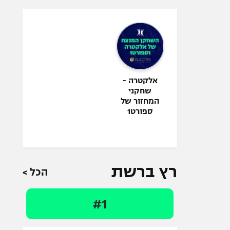
אלקטרה -
שחקני
המחזור של
ספורט1
רץ ברשת
הכל >
#1