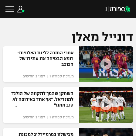
דונייל מאלן
כדורגל ישראלי
אחרי החזרה לליגת האלופות:
רומא הבטיחה את עתידו של
הכוכב
ליגת העל
כדורגל עולמי
מערכת ספורט 1 | לפני 2 חודשים
ליגה לאומית
ליגת האלופות
השחקן שהפך לתקווה של הולנד
כדורסל ישראלי
למונדיאל: "אף אחד באירופה לא
גביע הטוטו
טוב ממנו"
ליגה אירופית
ליגת ווינר סל
ליגיונרים
כדורסל עולמי
מערכת ספורט 1 | לפני 3 חודשים
ליגה אנגלית
ליגה לאומית
גביע המדינה
NBA
מכישלון בפרמיירליג למכונת
ליגה גרמנית
ענפים נוספים