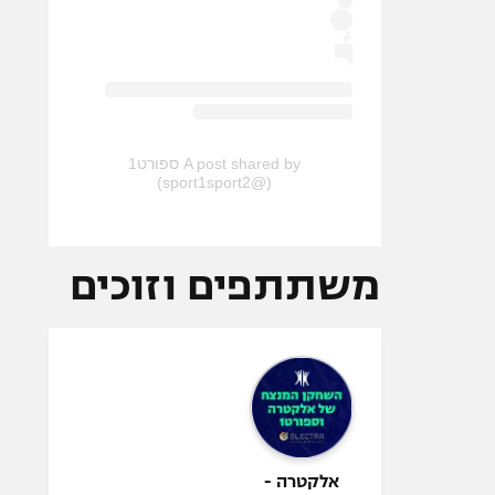
A post shared by ספורט1
(@sport1sport2)
משתתפים וזוכים
אלקטרה -