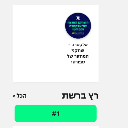
אלקטרה -
שחקני
המחזור של
ספורט1
רץ ברשת
הכל >
#1