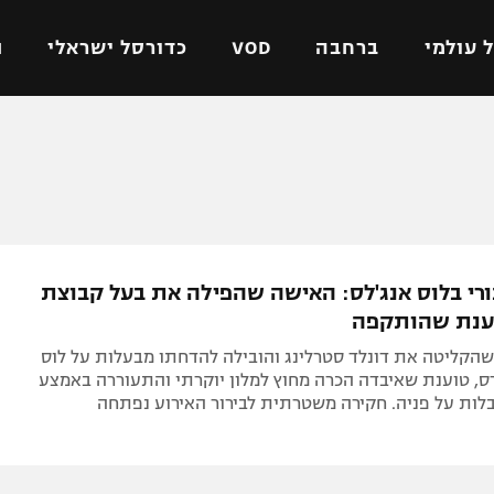
 עולמי
ברחבה
VOD
כדורסל ישראלי
ת
ל ישראלי
כדורגל עולמי
כדורסל ישראלי
על
ליגת האלופות
ליגת ווינר סל
אומית
ליגה אירופית
ליגה לאומית
וטו
ליגה אנגלית
כדורסל נשים
רי בלוס אנג'לס: האישה שהפילה את בעל קבוצת
ים
ליגה גרמנית
מכבי תל אביב
מדינה
ליגה ספרדית
הפועל חולון
, שהקליטה את דונלד סטרלינג והובילה להדחתו מבעלות על לוס
ישראל
ליגה איטלקית
הפועל ירושלים
ס, טוענת שאיבדה הכרה מחוץ למלון יוקרתי והתעוררה באמצע
לות על פניה. חקירה משטרתית לבירור האירוע נפתחה
יפה
ליגה צרפתית
דני אבדיה
רושלים
ליגה הולנדית
ל אביב
ליגה טורקית