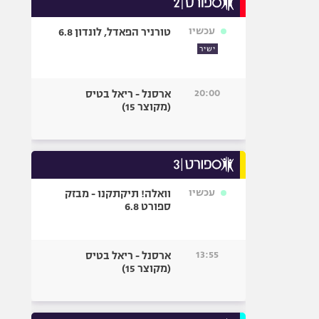
אופניים
עכשיו
טורניר הפאדל, לונדון 6.8
ספורט מוטורי
ישיר
כדורמים
פוטבול אמריקאי NFL
20:00
ארסנל - ריאל בטיס
בייסבול MLB
(מקוצר 15)
ספורט אתגרי
ואקסטרים
אומנויות לחימה
גיימינג E-Sports
עכשיו
וואלה! תיקתקנו - מבזק
ספורט 6.8
13:55
ארסנל - ריאל בטיס
(מקוצר 15)