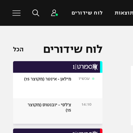
וצאות
לוח שידורים
כדורסל עולמי
ענפים נוספים
לוח שידורים
הכל
NBA
טניס
יורוליג
כדוריד
יורוקאפ
כדורעף
עכשיו
מילאן - אינטר (מקוצר 15)
שחייה
ג'ודו
אגרוף
14:10
צ'לסי - יובנטוס (מקוצר
15)
ספורט אולימפי
UFC
היאבקות WWE