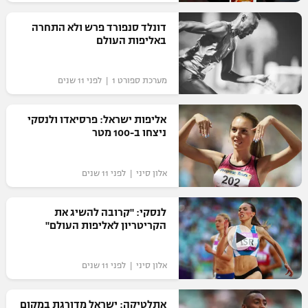
רשיון להקרנה פומבית לבית עסק
דונלד סנפורד פרש ולא התחרה
באליפות העולם
הצטרפות לחבילת הערוצים
מערכת ספורט 1 | לפני 11 שנים
לוח דרושים – ג'ובנט
תגיות
אליפות ישראל: פרסיאדו ולנסקי
ניצחו ב-100 מטר
המגזין
אלון סיני | לפני 11 שנים
לנסקי: "קרובה להשיג את
הקריטריון לאליפות העולם"
אלון סיני | לפני 11 שנים
אתלטיקה: ישראל מדורגת במקום