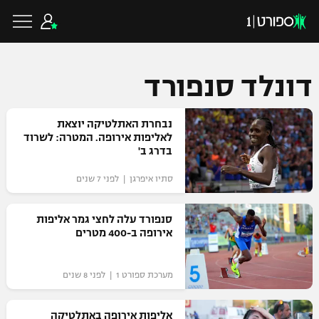
דונלד סנפורד
כדורגל ישראלי
נבחרת האתלטיקה יוצאת
לאליפות אירופה. המטרה: לשרוד
בדרג ב'
ליגת העל
כדורגל עולמי
סתיו איפרגן | לפני 7 שנים
ליגה לאומית
ליגת האלופות
סנפורד עלה לחצי גמר אליפות
כדורסל ישראלי
אירופה ב-400 מטרים
גביע הטוטו
ליגה אירופית
ליגת ווינר סל
ליגיונרים
כדורסל עולמי
מערכת ספורט 1 | לפני 8 שנים
ליגה אנגלית
ליגה לאומית
גביע המדינה
NBA
אליפות אירופה באתלטיקה
ליגה גרמנית
ענפים נוספים