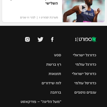
השלישי
מערכת ספורט 1 | לפני 11 שנים
כדורגל ישראלי
VOD
כדורגל עולמי
רץ ברשת
ליגת העל
כדורסל ישראלי
תוצאות
ליגת
ליגה לאומית
האלופות
כדורסל עולמי
לוח שידורים
ליגת ווינר
סל
גביע הטוטו
ענפים נוספים
ברחבה
ליגה
NBA
אירופית
"מעל הליגה" – פודקאסט
ליגה לאומית
ליגיונרים
טניס