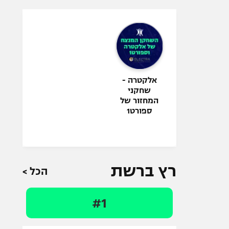
אלקטרה -
שחקני
המחזור של
ספורט1
רץ ברשת
הכל >
#1