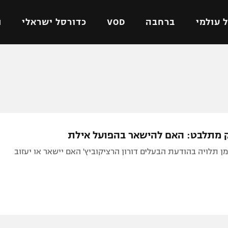
 עולמי
ברחבה
VOD
כדורסל ישראלי
ת
ל ישראלי
כדורגל עולמי
כדורסל ישראלי
על
ליגת האלופות
ליגת ווינר סל
אומית
ליגה אירופית
ליגה לאומית
וטו
ליגה אנגלית
כדורסל נשים
 מתלבט: האם להישאר בהפועל אילת
ים
ליגה גרמנית
מכבי תל אביב
תלויה בהודעת הבעלים דורון הרציקוביץ' האם יישאר או יעזוב
מדינה
ליגה ספרדית
הפועל חולון
ישראל
ליגה איטלקית
הפועל ירושלים
יפה
ליגה צרפתית
דני אבדיה
רושלים
ליגה הולנדית
ל אביב
ליגה טורקית