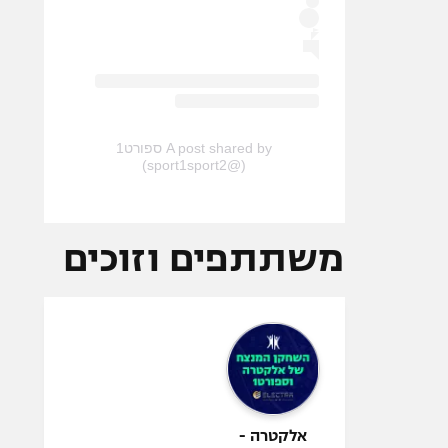
A post shared by ספורט1
(@sport1sport2)
משתתפים וזוכים
אלקטרה -