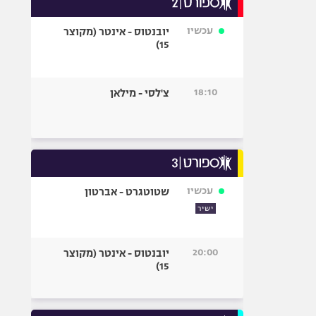
אופניים
עכשיו
יובנטוס - אינטר (מקוצר
ספורט מוטורי
15)
כדורמים
פוטבול אמריקאי NFL
18:10
צ'לסי - מילאן
בייסבול MLB
ספורט אתגרי
ואקסטרים
אומנויות לחימה
גיימינג E-Sports
עכשיו
שטוטגרט - אברטון
ישיר
20:00
יובנטוס - אינטר (מקוצר
15)