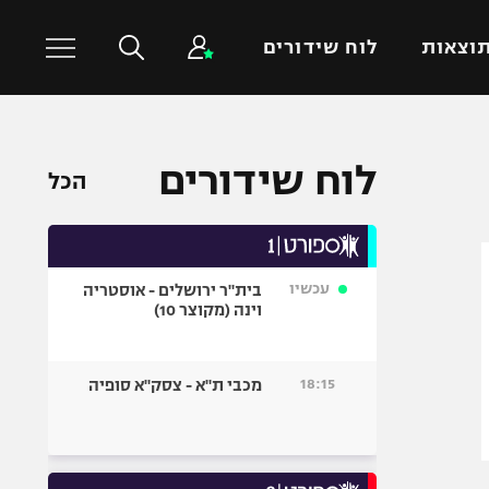
וצאות
לוח שידורים
כדורסל עולמי
ענפים נוספים
לוח שידורים
הכל
NBA
טניס
יורוליג
כדוריד
יורוקאפ
כדורעף
עכשיו
בית"ר ירושלים - אוסטריה
שחייה
וינה (מקוצר 10)
ג'ודו
אגרוף
18:15
מכבי ת"א - צסק"א סופיה
ספורט אולימפי
UFC
היאבקות WWE