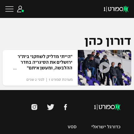
דורון כהן
כדורגל ישראלי
"הייתי מדליק לשחקני בית"ר
ירושלים את הסיגריה בחדר
ההלבשה, ומעשן איתם"
ליגת העל
כדורגל עולמי
מערכת ספורט 1 | לפני 2 שנים
ליגה לאומית
ליגת האלופות
כדורסל ישראלי
גביע הטוטו
ליגה אירופית
ליגת ווינר סל
ליגיונרים
כדורסל עולמי
ליגה אנגלית
ליגה לאומית
כדורגל ישראלי
VOD
גביע המדינה
NBA
ליגה גרמנית
ענפים נוספים