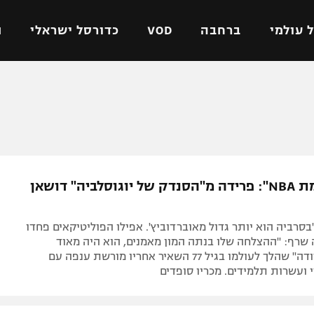
 עולמי
ברחבה
VOD
כדורסל ישראלי
ת
ל ישראלי
כדורגל עולמי
כדורסל ישראלי
על
ליגת האלופות
ליגת ווינר סל
אומית
ליגה אירופית
ליגה לאומית
וטו
ליגה אנגלית
כדורסל נשים
"מאמן ברמת NBA": פרידה מ"הסנדק של יוגוסלביה" דושאן
ים
ליגה גרמנית
מכבי תל אביב
מדינה
ליגה ספרדית
הפועל חולון
"בסרביה הוא יותר גדול מאוברדוביץ'. אפילו הפוליטיקאים פחדו
ישראל
ליגה איטלקית
הפועל ירושלים
 שרף: "ההצלחה שלו בנתה המון מאמנים, הוא היה מאוד
דומיננטי". "דודה" שהלך לעולמו בגיל 77 השאיר אחריו מורשת ענפה עם
יפה
ליגה צרפתית
דני אבדיה
י ועשרות תלמידים. מכריו סופדים
רושלים
ליגה הולנדית
ל אביב
ליגה טורקית