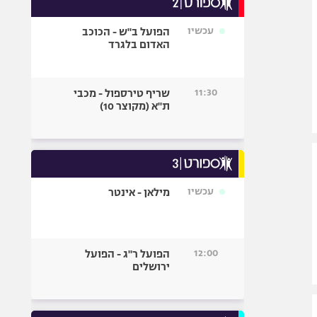
אופניים
עכשיו
הפועל ב"ש - הכוכב
ספורט מוטורי
האדום בלגרד
כדורמים
פוטבול אמריקאי NFL
11:30
שריף טירספול - מכבי
בייסבול MLB
ת"א (מקוצר 10)
ספורט אתגרי
ואקסטרים
אומנויות לחימה
גיימינג E-Sports
עכשיו
מילאן - אינטר
12:00
הפועל ר"ג - הפועל
ירושלים