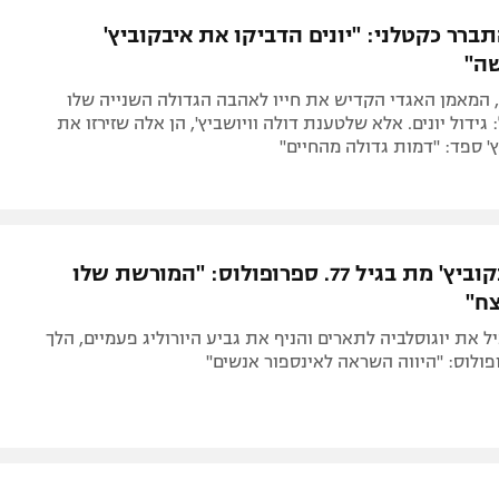
תל אביב
ליגה סינית
רר כקטלני: "יונים הדביקו את איבקוביץ'
חיפה
ליגה ברזילאית
ה"
באר שבע
ליגות נוספות
 המאמן האגדי הקדיש את חייו לאהבה הגדולה השנייה שלו
תניה
גידול יונים. אלא שלטענת דולה וויושביץ', הן אלה שזירזו את
ץ' ספד: "דמות גדולה מהחיים"
דה
דושאן איבקוביץ' מת בגיל 77. ספרופולוס: "המורשת שלו
ח"
 את יוגוסלביה לתארים והניף את גביע היורוליג פעמיים, הלך
פולוס: "היווה השראה לאינספור אנשים"