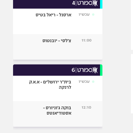
עכשיו
ארסנל - ריאל בטיס
11:00
צ'לסי - יובנטוס
עכשיו
בית"ר ירושלים - א.א.ק
לרנקה
12:10
בוקה ג'וניורס -
אסטודיאנטס