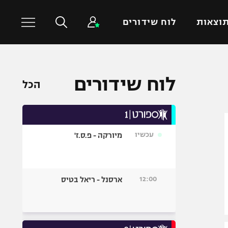
וצאות
לוח שידורים
כדורסל עולמי
ענפים נוספים
לוח שידורים
הכל
NBA
טניס
יורוליג
כדוריד
יורוקאפ
כדורעף
עכשיו
מיורקה - פ.ס.ז'
שחייה
ג'ודו
אגרוף
12:00
ארסנל - ריאל בטיס
ספורט אולימפי
UFC
היאבקות WWE