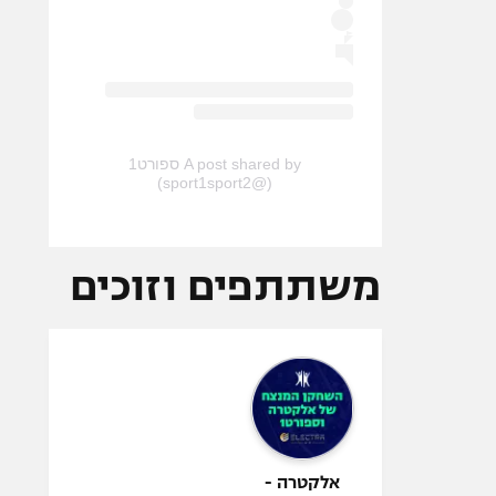
A post shared by ספורט1
(@sport1sport2)
משתתפים וזוכים
אלקטרה -