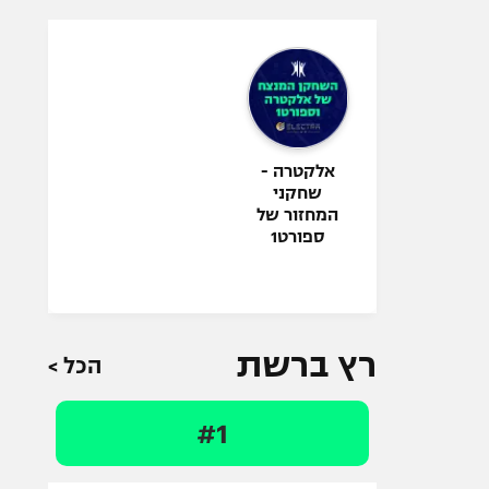
אלקטרה -
שחקני
המחזור של
ספורט1
רץ ברשת
הכל >
#1