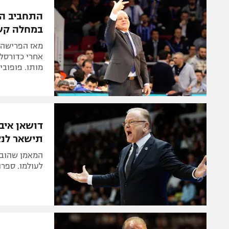
הפועל 
תקנון משתתפים וזוכים בפרסים
התחביב התב
הפועל 
במחלה קש
תקנון עבור פעילות אלקטרה
הפועל 
תקנון עבור פעילות ספורט 1 – "מרלן"
מאז הפרישה,
מכבי נ
אחרי כדורסל: 
טניס
מותו. פופובי
בני יהו
גיימינג E-Sports
תנאי שימוש
מדיניות פרטיות
תישאר לנצ
תקנון פעילות ספורט 1
המאמן שהוביל
רשיון להקרנה פומבית לבית עסק
לעולמו. ספרו
הצטרפות לחבילת הערוצים
לוח דרושים – ג'ובנט
תגיות
המגזין