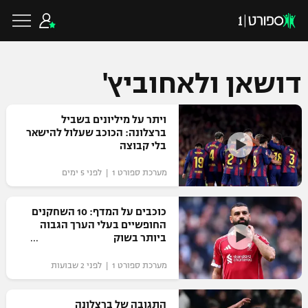
דושאן ולאחוביץ'
כדורגל ישראלי
ויתר על מיליונים בשביל
ברצלונה: הכוכב שעלול להישאר
בלי קבוצה
ליגת העל
כדורגל עולמי
מערכת ספורט 1 | לפני 5 ימים
ליגה לאומית
ליגת האלופות
כוכבים על המדף: 10 השחקנים
כדורסל ישראלי
החופשיים בעלי הערך הגבוה
גביע הטוטו
ביותר בשוק
ליגה אירופית
ליגת ווינר סל
ליגיונרים
כדורסל עולמי
מערכת ספורט 1 | לפני 2 שבועות
ליגה אנגלית
ליגה לאומית
גביע המדינה
NBA
התגובה של ברצלונה
ליגה גרמנית
ענפים נוספים