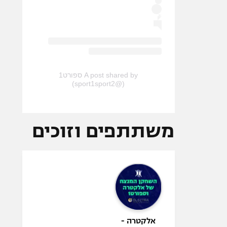
A post shared by ספורט1
(@sport1sport2)
משתתפים וזוכים
אלקטרה -