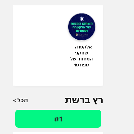
אלקטרה -
שחקני
המחזור של
ספורט1
רץ ברשת
הכל >
#1