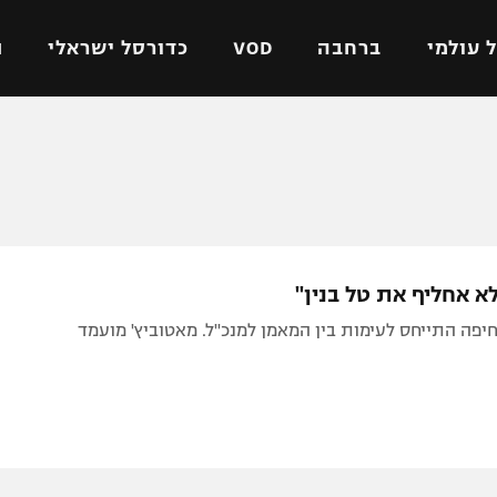
 עולמי
ברחבה
VOD
כדורסל ישראלי
ת
ל ישראלי
כדורגל עולמי
כדורסל ישראלי
על
ליגת האלופות
ליגת ווינר סל
אומית
ליגה אירופית
ליגה לאומית
וטו
ליגה אנגלית
כדורסל נשים
לא אחליף את טל בנין"
ים
ליגה גרמנית
מכבי תל אביב
יפה התייחס לעימות בין המאמן למנכ"ל. מאטוביץ' מועמד
מדינה
ליגה ספרדית
הפועל חולון
ישראל
ליגה איטלקית
הפועל ירושלים
יפה
ליגה צרפתית
דני אבדיה
רושלים
ליגה הולנדית
ל אביב
ליגה טורקית