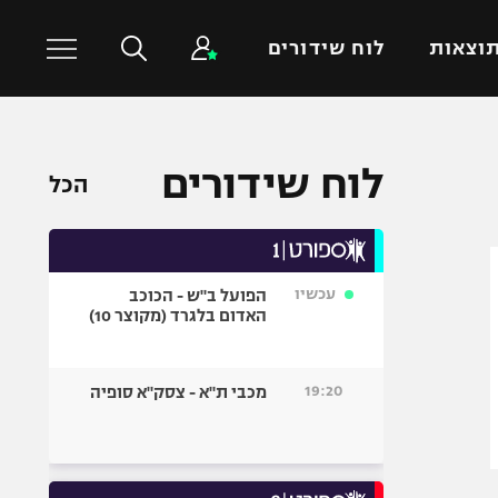
וצאות
לוח שידורים
כדורסל עולמי
ענפים נוספים
לוח שידורים
הכל
NBA
טניס
יורוליג
כדוריד
יורוקאפ
כדורעף
עכשיו
הפועל ב"ש - הכוכב
שחייה
האדום בלגרד (מקוצר 10)
ג'ודו
אגרוף
19:20
מכבי ת"א - צסק"א סופיה
ספורט אולימפי
UFC
היאבקות WWE