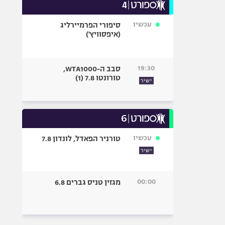
עכשיו
סיפורי הפרמיירליג
(איפסוויץ')
19:30
סבב ה-WTA1000,
טורונטו 7.8 (1)
ישיר
עכשיו
טורניר הפאדל, לונדון 7.8
ישיר
00:00
מגזין טניס גברים 6.8