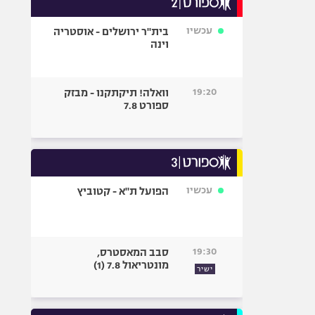
אופניים
עכשיו
בית"ר ירושלים - אוסטריה
ספורט מוטורי
וינה
כדורמים
פוטבול אמריקאי NFL
19:20
וואלה! תיקתקנו - מבזק
בייסבול MLB
ספורט 7.8
ספורט אתגרי
ואקסטרים
אומנויות לחימה
גיימינג E-Sports
עכשיו
הפועל ת"א - קטוביץ
19:30
סבב המאסטרס,
מונטריאול 7.8 (1)
ישיר