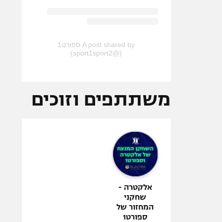
A post shared by ספורט1
(@sport1sport2)
משתתפים וזוכים
אלקטרה -
שחקני
המחזור של
ספורט1