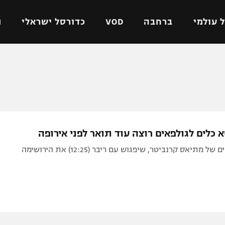
 עולמי
ברחבה
VOD
כדורסל ישראלי
ת
ל ישראלי
כדורגל עולמי
כדורסל ישראלי
על
ליגת האלופות
ליגת ווינר סל
אומית
ליגה אירופית
ליגה לאומית
וטו
ליגה אנגלית
כדורסל נשים
כלים לגולפאים רוצה עוד תואר לפני אירופה
ים
ליגה גרמנית
מכבי תל אביב
 מתיאס קרנביטר, שיפגוש עם ריבר (12:25) את הירושימה
מדינה
ליגה ספרדית
הפועל חולון
ישראל
ליגה איטלקית
הפועל ירושלים
יפה
ליגה צרפתית
דני אבדיה
רושלים
ליגה הולנדית
ל אביב
ליגה טורקית