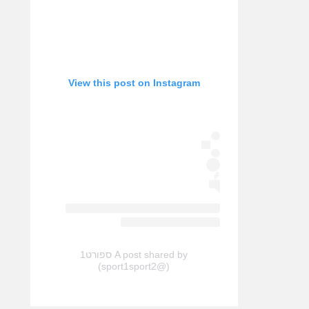
View this post on Instagram
A post shared by ספורט1
(@sport1sport2)