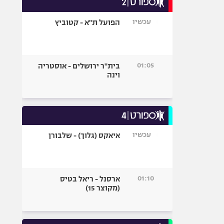
אופניים
עכשיו
הפועל ת"א - קטוביץ
ספורט מוטורי
כדורמים
פוטבול אמריקאי NFL
01:05
בית"ר ירושלים - אוסטריה
בייסבול MLB
וינה
ספורט אתגרי
ואקסטרים
אומנויות לחימה
גיימינג E-Sports
עכשיו
איאקס (גלוך) - שלבורן
01:10
ארסנל - ריאל בטיס
(מקוצר 15)