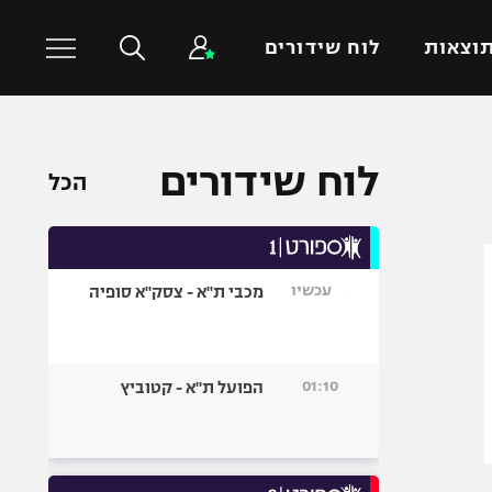
וצאות
לוח שידורים
כדורסל עולמי
ענפים נוספים
לוח שידורים
הכל
NBA
טניס
יורוליג
כדוריד
יורוקאפ
כדורעף
עכשיו
מכבי ת"א - צסק"א סופיה
שחייה
ג'ודו
אגרוף
01:10
הפועל ת"א - קטוביץ
ספורט אולימפי
UFC
היאבקות WWE