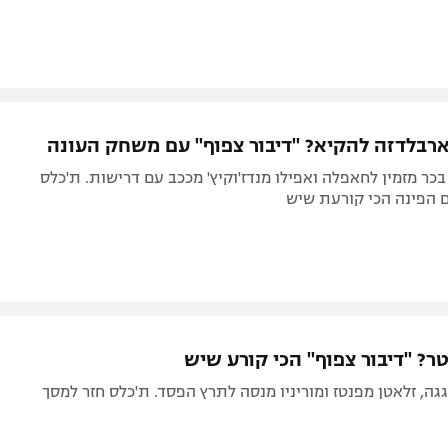
ארבלדזה להקיא? "דיבור צפוף" עם משחק העונה
כר מזמין לחאפלה ואפילו מנדז'וקיץ' מככב עם דרישות. ת'כלס
ם הפינה הכי קורעת שיש
ר? "דיבור צפוף" הכי קורע שיש
גה, זלאטן מפנטז ומוריניו מנסה לתרץ הפסד. ת'כלס חזר למסך