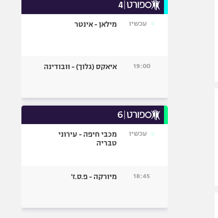
עכשיו
מילאן - אינטר
19:00
איאקס (גלוך) - וובודינה
עכשיו
מכבי חיפה - עירוני
טבריה
18:45
מיורקה - פ.ס.ז'