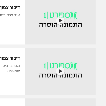
הפועל 
תקנון משתתפים וזוכים בפרסים
דיבור צפוף 
הפועל 
תקנון עבור פעילות אלקטרה
עוד פרק בסד
הפועל 
תקנון עבור פעילות ספורט 1 – "מרלן"
מכבי נ
טניס
בני יהו
גיימינג E-Sports
תנאי שימוש
דיבור צפוף:
מדיניות פרטיות
וגם: בן ביטו
תקנון פעילות ספורט 1
שמפניה
רשיון להקרנה פומבית לבית עסק
הצטרפות לחבילת הערוצים
לוח דרושים – ג'ובנט
תגיות
המגזין