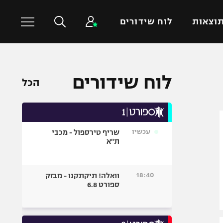
וצאות
לוח שידורים
כדורסל עולמי
ענפים נוספים
לוח שידורים
הכל
NBA
טניס
יורוליג
כדוריד
יורוקאפ
כדורעף
עכשיו
שריף טירספול - מכבי
שחייה
ת"א
ג'ודו
אגרוף
18:40
וואלה! תיקתקנו - מבזק
ספורט 6.8
ספורט אולימפי
UFC
היאבקות WWE