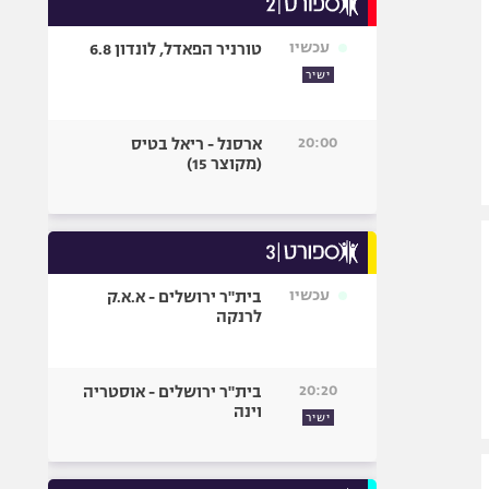
אופניים
עכשיו
טורניר הפאדל, לונדון 6.8
ספורט מוטורי
ישיר
כדורמים
פוטבול אמריקאי NFL
20:00
ארסנל - ריאל בטיס
בייסבול MLB
(מקוצר 15)
ספורט אתגרי
ואקסטרים
אומנויות לחימה
גיימינג E-Sports
עכשיו
בית"ר ירושלים - א.א.ק
לרנקה
20:20
בית"ר ירושלים - אוסטריה
וינה
ישיר