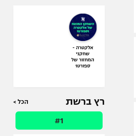
אלקטרה -
שחקני
המחזור של
ספורט1
רץ ברשת
הכל >
#1