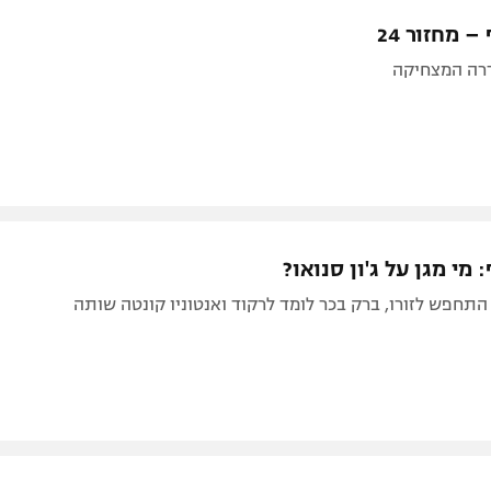
תל אביב
ליגה סינית
– מחזור 24
חיפה
ליגה ברזילאית
רה המצחיקה
באר שבע
ליגות נוספות
תניה
דה
 מי מגן על ג'ון סנואו?
ן התחפש לזורו, ברק בכר לומד לרקוד ואנטוניו קונטה שותה