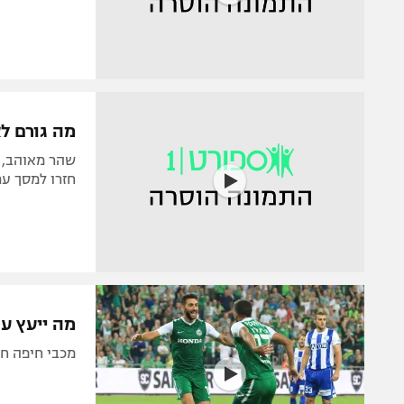
מה גורם ל
שהר מאוהב, ב
חזרו למסך ע
מה ייעץ עט
מכבי חיפה חג