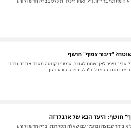
א השתתף בחידון, ויץ, ואוזן ריכלו. ת'כלס בפרק חדש וקורע
וטה? "דיבור צפוף" חושף
 אביב סיפר לאן ישמח לעבור, אנטוניו קונטה מאבד את זה ובבני
כיצד מתנהג טמבל. ת'כלס בפרק קורע נוסף
וף" חושף: היעד הבא של ארבלדזה
א בוחר קבוצה ובוזגלו עם שאלה מסקרנת. פרק חדש וקורע