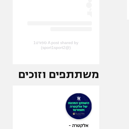
A post shared by ספורט1
(@sport1sport2)
משתתפים וזוכים
אלקטרה -