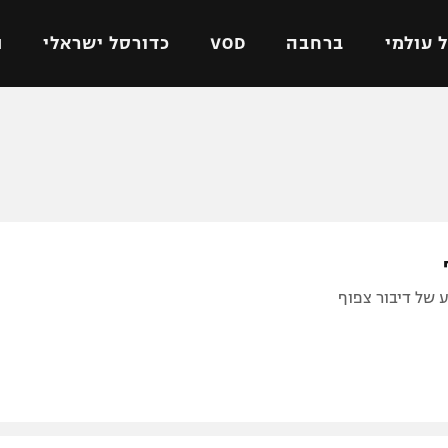
 עולמי
ברחבה
VOD
כדורסל ישראלי
ת
ל ישראלי
כדורגל עולמי
כדורסל ישראלי
על
ליגת האלופות
ליגת ווינר סל
אומית
ליגה אירופית
ליגה לאומית
וטו
ליגה אנגלית
כדורסל נשים
ים
ליגה גרמנית
מכבי תל אביב
 של דיבור צפוף
מדינה
ליגה ספרדית
הפועל חולון
ישראל
ליגה איטלקית
הפועל ירושלים
יפה
ליגה צרפתית
דני אבדיה
רושלים
ליגה הולנדית
ל אביב
ליגה טורקית