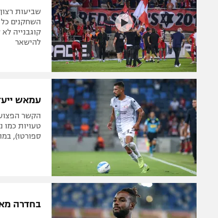
שביעות רצון 
השחקנים כל ה
קוגבנייה לא 
להישאר
עמאש ייעדר
הקשר הפצוע 
ספורט1), במועדון הופתעו מיכולתו הירודה של הטוגולזי
בחדרה מאופ