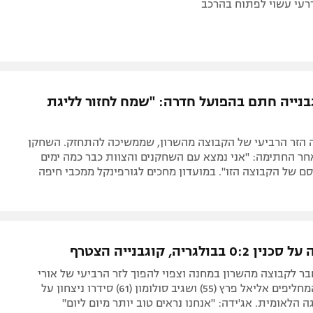
דרעי עשוי לפתוח בהרכב
גבנייה חתם בהפועל חדרה: "שמח לחזור לליגת
יה הזר הרביעי של הקבוצה מהשרון, שממשיכה להתחזק. השחקן
ר החתימה: "אני נמצא עם השחקנים והצוות כבר כמה ימים
ם של הקבוצה הזו". במועדון מחכים לגורפינקל ממכבי חיפה
בבולגריה, קוגבנייה הצטרף
ר לקבוצה מהשרון במחנה וצפוי להפוך לזר הרביעי של אורי
גוטמן. צמד המחליפים אליאל פרץ (55) ושגיב סולומון (61) סידרו ניצחון על
 הלאומית. אג'ידה: "אנחנו נראים טוב יותר מיום ליום"