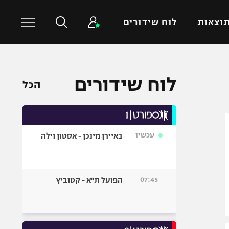
וצאות
לוח שידורים
כדורסל עולמי
ענפים נוספים
לוח שידורים
הכל
NBA
טניס
יורוליג
כדוריד
יורוקאפ
כדורעף
עכשיו
באיירן מינכן - אסטון וילה
שחייה
ג'ודו
אגרוף
07:45
הפועל ת"א - קטוביץ
ספורט אולימפי
UFC
היאבקות WWE