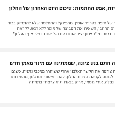
תל אביב
ליגה סינית
ות, אפס החתמות: סיכום היום האחרון של החלון
חיפה
ליגה ברזילאית
באר שבע
ליגות נוספות
 של חיפה בטרייד אוטין-גורפינקל וההחלטה שלא להתחזק בכוח
תניה
ם החיובי, השאירו את הקבוצה של מימר ללא רכש. לקראת
ן בטוחים: "ניצחון יציב אותנו עם רגל אחת בפלייאוף העליון"
דה
ה חתם בנס ציונה, שממתינה עם מינוי מאמן חדש
 צירפה את הקשר האלבני אחרי ששוחרר ממכבי נתניה. כשגם
 לכתום לקראת סגירת החלון. לאחר פיטורי תורג'מן, מועמדותו
 נפלה. אורי גוטמן, אריק בנאדו וגיא צרפתי בתמונה