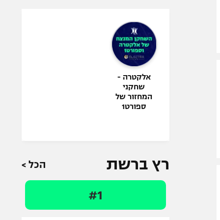
אלקטרה -
שחקני
המחזור של
ספורט1
רץ ברשת
הכל >
#1