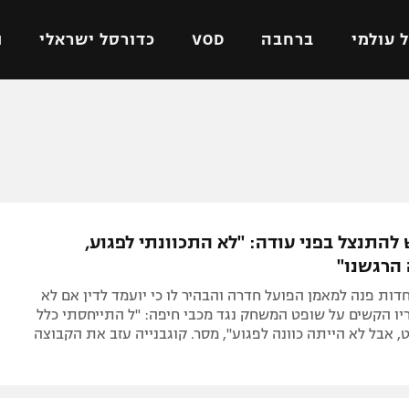
 עולמי
ברחבה
VOD
כדורסל ישראלי
ת
ל ישראלי
כדורגל עולמי
כדורסל ישראלי
על
ליגת האלופות
ליגת ווינר סל
אומית
ליגה אירופית
ליגה לאומית
וטו
ליגה אנגלית
כדורסל נשים
להתנצל בפני עודה: "לא התכוונתי לפגוע,
ים
ליגה גרמנית
מכבי תל אביב
הרגשנו"
מדינה
ליגה ספרדית
הפועל חולון
ת פנה למאמן הפועל חדרה והבהיר לו כי יועמד לדין אם לא
ישראל
ליגה איטלקית
הפועל ירושלים
ריו הקשים על שופט המשחק נגד מכבי חיפה: "ל התייחסתי כלל
 אבל לא הייתה כוונה לפגוע", מסר. קוגבנייה עזב את הקבוצה
יפה
ליגה צרפתית
דני אבדיה
רושלים
ליגה הולנדית
ל אביב
ליגה טורקית