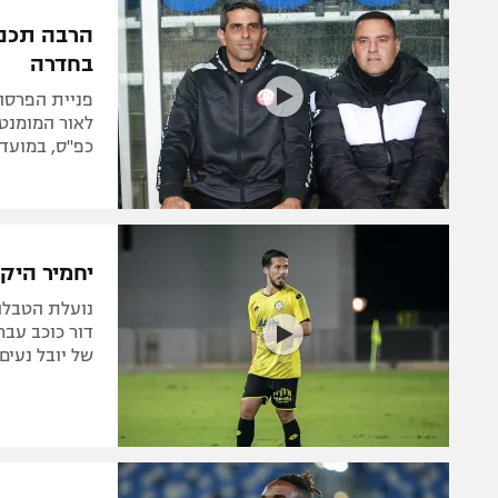
הפועל 
תקנון משתתפים וזוכים בפרסים
הרבה תכני
הפועל 
בחדרה
תקנון עבור פעילות אלקטרה
הפועל 
תקנון עבור פעילות ספורט 1 – "מרלן"
פניית הפרסה
מכבי נ
לאור המומנטו
טניס
כפ"ס, במועדו
בני יהו
גיימינג E-Sports
תנאי שימוש
יחמיר היק
מדיניות פרטיות
נועלת הטבלה
תקנון פעילות ספורט 1
דור כוכב עבר
של יובל נעים
רשיון להקרנה פומבית לבית עסק
הצטרפות לחבילת הערוצים
לוח דרושים – ג'ובנט
תגיות
המגזין