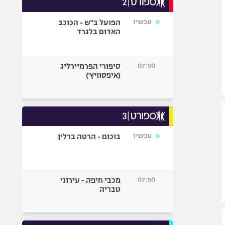
אופניים
עכשיו
הפועל ב"ש - הכוכב
ספורט מוטורי
האדום בלגרד
כדורמים
פוטבול אמריקאי NFL
07:50
סיפורי הפרמיירליג
בייסבול MLB
(איפסוויץ')
ספורט אתגרי
ואקסטרים
אומנויות לחימה
גיימינג E-Sports
עכשיו
בוכום - הרטה ברלין
07:50
מכבי חיפה - עירוני
טבריה