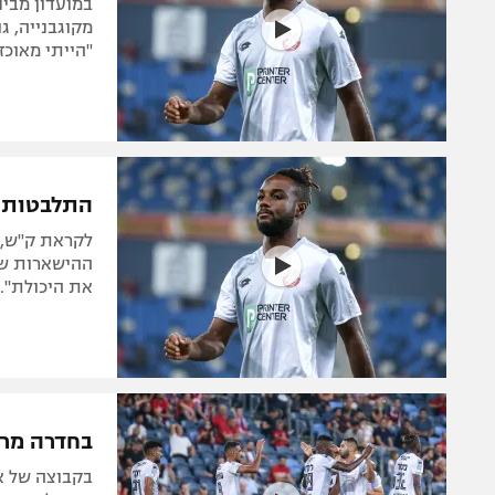
במועדון מבינ
מקוגבנייה, ג
"הייתי מאוכ
התלבטות בי
לקראת ק"ש, א
ההישארות של
את היכולת". נ
בחדרה מרו