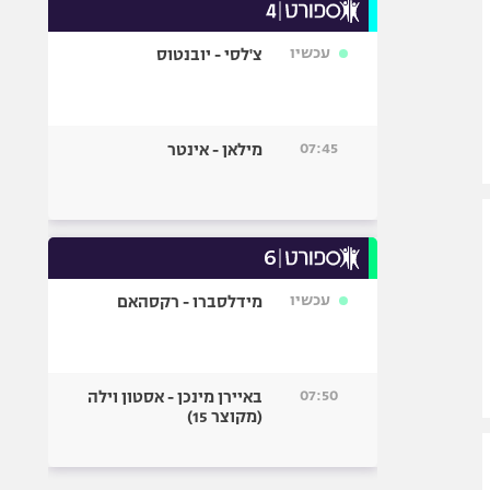
עכשיו
צ'לסי - יובנטוס
07:45
מילאן - אינטר
עכשיו
מידלסברו - רקסהאם
07:50
באיירן מינכן - אסטון וילה
(מקוצר 15)