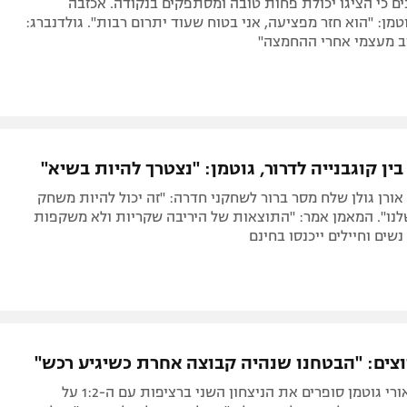
ים כי הציגו יכולת פחות טובה ומסתפקים בנקודה. אכזבה
וטמן: "הוא חזר מפציעה, אני בטוח שעוד יתרום רבות". גולדנברג:
זב מעצמי אחרי ההחמצה"
ן קוגבנייה לדרור, גוטמן: "נצטרך להיות בשיא"
ורן גולן שלח מסר ברור לשחקני חדרה: "זה יכול להיות משחק
נו". המאמן אמר: "התוצאות של היריבה שקריות ולא משקפות
שים וחיילים ייכנסו בחינם
צים: "הבטחנו שנהיה קבוצה אחרת כשיגיע רכש"
בקבוצה של אורי גוטמן סופרים את הניצחון השני ברציפות עם ה-1:2 על