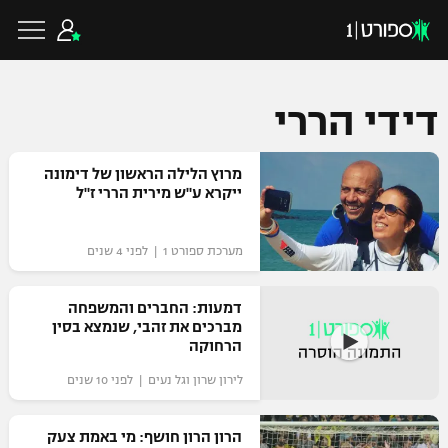
דידי הררי
כדורגל ישראלי
מרוץ הלילה הראשון של דימונה
ייקרא ע"ש מירית הררי ז"ל
ליגת העל
כדורגל עולמי
מערכת ספורט 1 | לפני 4 שנים
ליגה לאומית
ליגת האלופות
דמעות: החברים והמשפחה
כדורסל ישראלי
מברכים את זהבי, שנמצא בסין
גביע הטוטו
הרחוקה
ליגה אירופית
ליגת ווינר סל
ליגיונרים
כדורסל עולמי
לירון שרון וגל נעים | לפני 10 שנים
ליגה אנגלית
ליגה לאומית
גביע המדינה
הרון הרון חושף: מי באמת צעק
NBA
ליגה גרמנית
ענפים נוספים