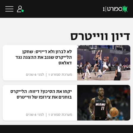
דיון ווייטרס
כדורגל ישראלי
לא לברון ולא דייויס: שחקן
הלייקרס שגנב את ההצגה נגד
דאלאס
ליגת העל
כדורגל עולמי
מערכת ספורט 1 | לפני 6 שנים
ליגה לאומית
ליגת האלופות
יקחו את הסיכון? דיווח: הלייקרס
כדורסל ישראלי
בוחנים את צירופו של ווייטרס
גביע הטוטו
ליגה אירופית
ליגת ווינר סל
ליגיונרים
כדורסל עולמי
מערכת ספורט 1 | לפני 6 שנים
ליגה אנגלית
ליגה לאומית
גביע המדינה
NBA
ליגה גרמנית
ענפים נוספים