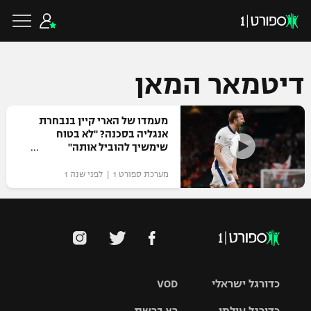
דיטמאר המאן
כדורגל ישראלי
מעמדו של הארי קיין בנבחרת
אנגליה בסכנה? "לא בטוח
שימשיך להוביל אותה"
ליגת העל
כדורגל עולמי
מערכת ספורט 1 | לפני שנה 1
ליגה לאומית
ליגת האלופות
כדורסל ישראלי
גביע הטוטו
ליגה אירופית
ליגת ווינר סל
ליגיונרים
כדורסל עולמי
ליגה אנגלית
כדורגל ישראלי
VOD
ליגה לאומית
גביע המדינה
NBA
ליגה גרמנית
ענפים נוספים
כדורגל עולמי
רץ ברשת