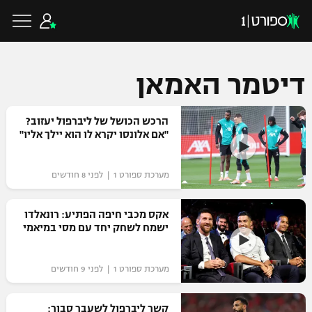
דיטמר האמאן
כדורגל ישראלי
הרכש הכושל של ליברפול יעזוב?
"אם אלונסו יקרא לו הוא יילך אליו"
ליגת העל
כדורגל עולמי
מערכת ספורט 1 | לפני 8 חודשים
ליגה לאומית
ליגת האלופות
אקס מכבי חיפה הפתיע: רונאלדו
כדורסל ישראלי
ישמח לשחק יחד עם מסי במיאמי
גביע הטוטו
ליגה אירופית
ליגת ווינר סל
ליגיונרים
כדורסל עולמי
מערכת ספורט 1 | לפני 9 חודשים
ליגה אנגלית
ליגה לאומית
גביע המדינה
NBA
קשר ליברפול לשעבר סבור:
ליגה גרמנית
ענפים נוספים