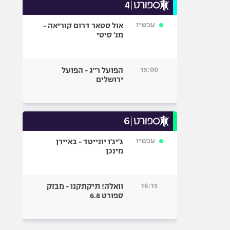
עכשיו
אול סטאר דרום קוריאה -
מנ' סיטי
15:00
הפועל ר"ג - הפועל
ירושלים
עכשיו
ג'יג'ו יונייטד - באיירן
מינכן
16:15
וואלה! תיקתקנו - מבזק
ספורט 6.8