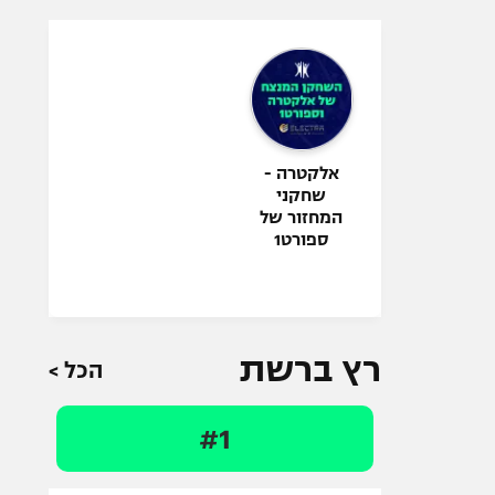
אלקטרה -
שחקני
המחזור של
ספורט1
רץ ברשת
הכל >
#1