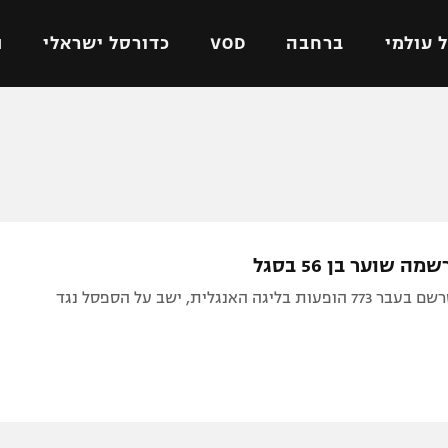
 עולמי
ברחבה
VOD
כדורסל ישראלי
ת
ל ישראלי
כדורגל עולמי
כדורסל ישראלי
על
ליגת האלופות
ליגת ווינר סל
אומית
ליגה אירופית
ליגה לאומית
וטו
ליגה אנגלית
כדורסל נשים
ה שוער בן 56 בסגל
ים
ליגה גרמנית
מכבי תל אביב
דייב בסנט, שרשם בעבר 773 הופעות בליגה האנגלית, ישב על הספסל נגד
מדינה
ליגה ספרדית
הפועל חולון
ישראל
ליגה איטלקית
הפועל ירושלים
יפה
ליגה צרפתית
דני אבדיה
רושלים
ליגה הולנדית
ל אביב
ליגה טורקית