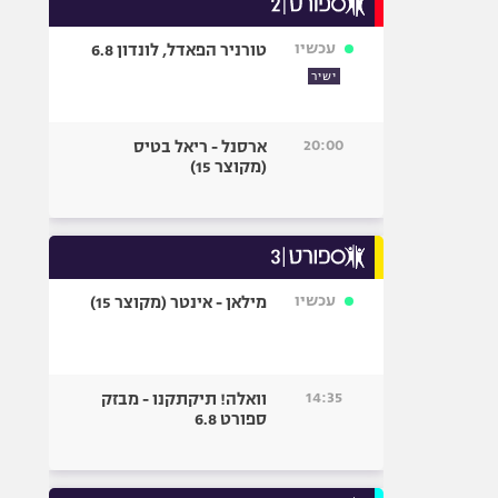
אופניים
עכשיו
טורניר הפאדל, לונדון 6.8
ספורט מוטורי
ישיר
כדורמים
פוטבול אמריקאי NFL
20:00
ארסנל - ריאל בטיס
בייסבול MLB
(מקוצר 15)
ספורט אתגרי
ואקסטרים
אומנויות לחימה
גיימינג E-Sports
עכשיו
מילאן - אינטר (מקוצר 15)
14:35
וואלה! תיקתקנו - מבזק
ספורט 6.8