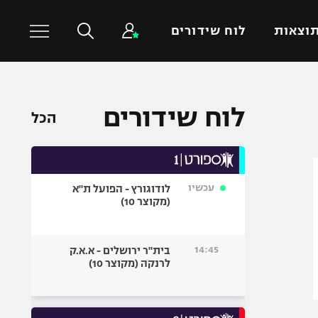
וצאות
לוח שידורים
כדורסל עולמי
ענפים נוספים
לוח שידורים
הכל
NBA
טניס
יורוליג
כדוריד
יורוקאפ
כדורעף
עכשיו
לודוגורץ - הפועל ת"א
שחייה
(מקוצר 10)
ג'ודו
אגרוף
14:45
בית"ר ירושלים - א.א.ק
לרנקה (מקוצר 10)
ספורט אולימפי
UFC
היאבקות WWE