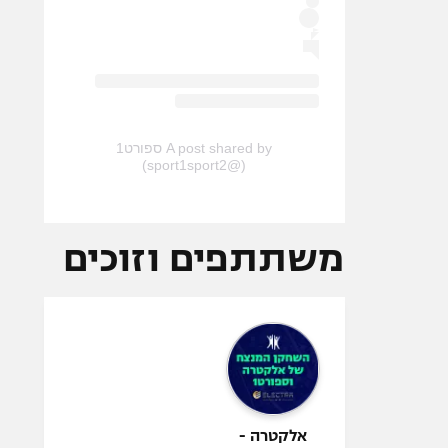
A post shared by ספורט1
(@sport1sport2)
משתתפים וזוכים
אלקטרה -