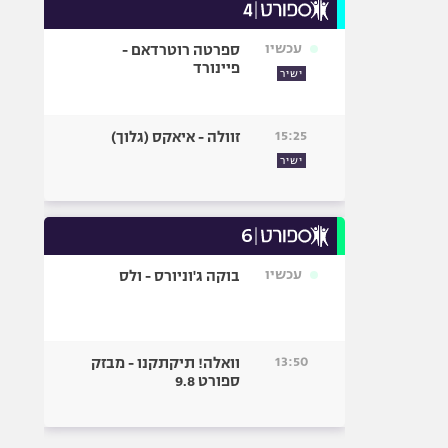
עכשיו
ספרטה רוטרדאם -
פיינורד
ישיר
15:25
זוולה - איאקס (גלוך)
ישיר
עכשיו
בוקה ג'וניורס - ולס
13:50
וואלה! תיקתקנו - מבזק
ספורט 9.8