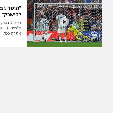
הפועל 
תקנון משתתפים וזוכים בפרסים
הפועל 
להישרק"
תקנון עבור פעילות אלקטרה
הפועל 
תקנון עבור פעילות ספורט 1 – "מרלן"
דייגו לוגאנו
מכבי נ
מ"שיפוט ביתי
טניס
את זה ככה"
בני יהו
גיימינג E-Sports
תנאי שימוש
מדיניות פרטיות
תקנון פעילות ספורט 1
רשיון להקרנה פומבית לבית עסק
הצטרפות לחבילת הערוצים
לוח דרושים – ג'ובנט
תגיות
המגזין