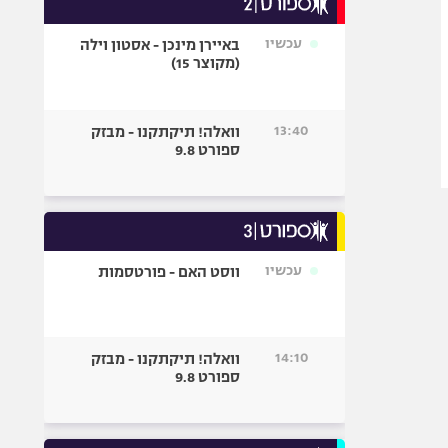
אופניים
עכשיו
באיירן מינכן - אסטון וילה
ספורט מוטורי
(מקוצר 15)
כדורמים
פוטבול אמריקאי NFL
13:40
וואלה! תיקתקנו - מבזק
בייסבול MLB
ספורט 9.8
ספורט אתגרי
ואקסטרים
אומנויות לחימה
גיימינג E-Sports
עכשיו
ווסט האם - פורטסמות
14:10
וואלה! תיקתקנו - מבזק
ספורט 9.8