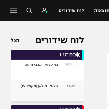
וצאות
לוח שידורים
כדורסל עולמי
ענפים נוספים
לוח שידורים
הכל
NBA
טניס
יורוליג
כדוריד
יורוקאפ
כדורעף
עכשיו
בני סכנין - מכבי חיפה
שחייה
ג'ודו
אגרוף
14:20
צ'לסי - מילאן (מקוצר 15)
ספורט אולימפי
UFC
היאבקות WWE