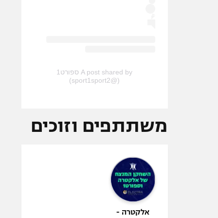
A post shared by ספורט1
(@sport1sport2)
משתתפים וזוכים
אלקטרה -