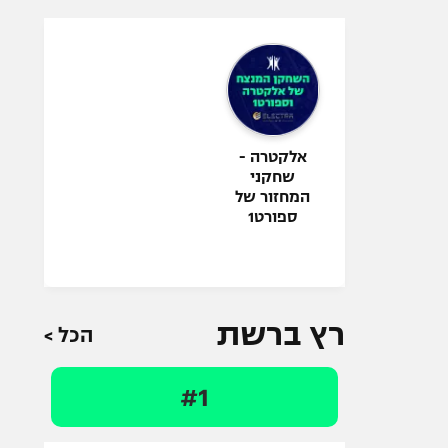
אלקטרה -
שחקני
המחזור של
ספורט1
רץ ברשת
הכל >
#1