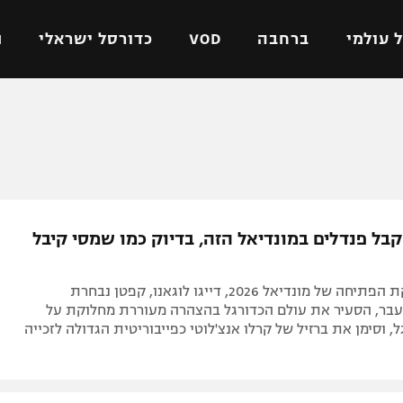
 עולמי
ברחבה
VOD
כדורסל ישראלי
ת
ל ישראלי
כדורגל עולמי
כדורסל ישראלי
על
ליגת האלופות
ליגת ווינר סל
אומית
ליגה אירופית
ליגה לאומית
וטו
ליגה אנגלית
כדורסל נשים
קבל פנדלים במונדיאל הזה, בדיוק כמו שמסי קיבל
ים
ליגה גרמנית
מכבי תל אביב
מדינה
ליגה ספרדית
הפועל חולון
לקראת שריקת הפתיחה של מונדיאל 2026, דייגו לוגאנו, קפטן נבחרת
ישראל
ליגה איטלקית
הפועל ירושלים
שעבר, הסעיר את עולם הכדורגל בהצהרה מעוררת מחלוקת על
ל, וסימן את ברזיל של קרלו אנצ'לוטי כפייבוריטית הגדולה לזכייה
יפה
ליגה צרפתית
דני אבדיה
רושלים
ליגה הולנדית
ל אביב
ליגה טורקית