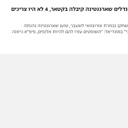
תל אביב
ליגה סינית
"מתוך 5 פנדלים שארגנטינה קיבלה בקטאר, 4 לא היו צריכים
חיפה
ליגה ברזילאית
באר שבע
ליגות נוספות
, שחקן נבחרת אורוגוואי לשעבר, טוען שארגנטינה נהנתה
תניה
" במונדיאל: "השופטים עזרו להם להיות אלופים, פיפ"א כיוונה
דה