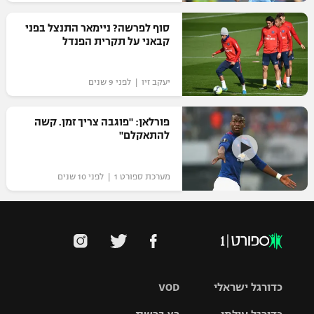
רשיון להקרנה פומבית לבית עסק
סוף לפרשה? ניימאר התנצל בפני
קבאני על תקרית הפנדל
הצטרפות לחבילת הערוצים
יעקב זיו | לפני 9 שנים
לוח דרושים – ג'ובנט
תגיות
פורלאן: "פוגבה צריך זמן. קשה
להתאקלם"
המגזין
מערכת ספורט 1 | לפני 10 שנים
כדורגל ישראלי
VOD