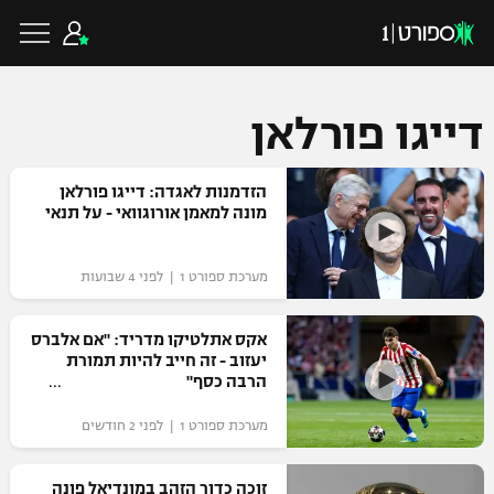
דייגו פורלאן
כדורגל ישראלי
הזדמנות לאגדה: דייגו פורלאן
מונה למאמן אורוגוואי - על תנאי
ליגת העל
כדורגל עולמי
מערכת ספורט 1 | לפני 4 שבועות
ליגה לאומית
ליגת האלופות
אקס אתלטיקו מדריד: "אם אלברס
כדורסל ישראלי
יעזוב - זה חייב להיות תמורת
גביע הטוטו
הרבה כסף"
ליגה אירופית
ליגת ווינר סל
ליגיונרים
כדורסל עולמי
מערכת ספורט 1 | לפני 2 חודשים
ליגה אנגלית
ליגה לאומית
גביע המדינה
NBA
זוכה כדור הזהב במונדיאל פונה
ליגה גרמנית
ענפים נוספים