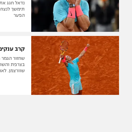
תימשך לנצח. 
הפער
קרב ענקים:
שוורצמן. לאח