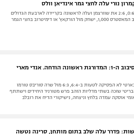
ון נורי עלה לחצי גמר אינדיאן וולס
הבריטי מחץ 0:6, 2:6 את שוורצמן ועלה לראשונה בקריירה לארבעת הגדולים
ול הורקאץ' או דימיטרוב בחצי הגמר
הפתעה בסיבוב ה-1: המדורגת ראשונה הודחה. אנדי מארי
טניס: אשלי בארטי לא הפסיקה לטעות ב-6:4, 6:3 מול שרה סוריבס טורמו
בריטי שזכה בשתי מדליות הזהב פרש מטורניר היחידים וישתתף
אומי אוסקה עמדה בלחץ וניצחה, נישיקורי הדיח את רובלב
שות: פדרר עלה שלב בתום מותחן, סרינה נטשה