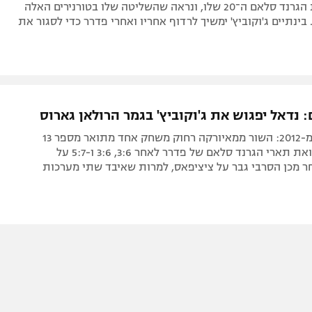
נדאל חגג את הגרנד סלאם ה־20 שלו, ונראה שהשליטה שלו בטורנירים האלה
בינתיים ג'וקוביץ' ימשיך לרדוף אחריו ואחרי פדרר כדי לסגור את
 נדאל יפגוש את ג'וקוביץ' בגמר הרולאן גארוס
שחזור הגמר מ-2012: השור ממאיורקה רחוק משחק אחד מתואר מספר 13
בצרפת והשוואת תארי הגרנד סלאם של פדרר לאחר 3:6, 3:6 ו-5:7 על
ר מכן הסרבי גבר על ציציפאס, למרות שאיבד שתי מערכות