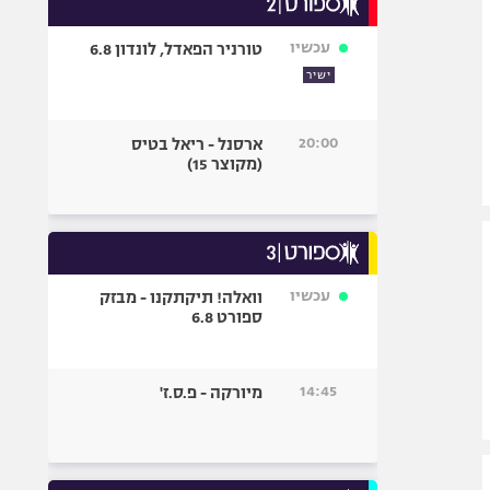
אופניים
עכשיו
טורניר הפאדל, לונדון 6.8
ספורט מוטורי
ישיר
כדורמים
פוטבול אמריקאי NFL
20:00
ארסנל - ריאל בטיס
בייסבול MLB
(מקוצר 15)
ספורט אתגרי
ואקסטרים
אומנויות לחימה
גיימינג E-Sports
עכשיו
וואלה! תיקתקנו - מבזק
ספורט 6.8
14:45
מיורקה - פ.ס.ז'