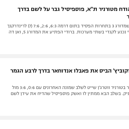
תל אביב
ליגה סינית
ודח מטורניר ת"א, פוספיסיל גבר על לשם בדרך
חיפה
ליגה ברזילאית
באר שבע
ליגות נוספות
הארגנטינאי שמדורג 3 בתחרות הפסיד בתום דרמה 6:3, 2:6, 7:6 (7) לרינדרקנך
תניה
(58), הישראלי נכנע לקנדי בשתי מערכות. ברודי הפתיע את המדורג 5, ואן דה
דה
קוביץ' הביס את פאבלו אנדוחאר בדרך לרבע הגמר
המדורג הבכיר בטורניר ווטרג'ן שייט לשלב שמונה האחרונים עם 0:6, 3:6 מול
יק. בשלב הבא ממתין לו ואשק פוספיסיל שהדיח את עידן לשם