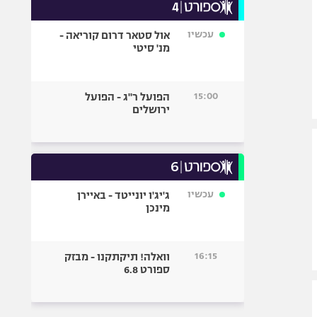
עכשיו
אול סטאר דרום קוריאה -
מנ' סיטי
15:00
הפועל ר"ג - הפועל
ירושלים
עכשיו
ג'יג'ו יונייטד - באיירן
מינכן
16:15
וואלה! תיקתקנו - מבזק
ספורט 6.8