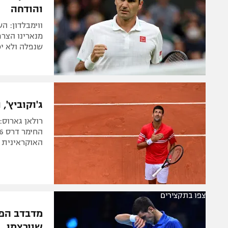
והודחה
מנארינו הצרפ
שנפלה ולא יכ
ג'וקוביץ',
האוקראינית נכנעה 6:3, 6:2 לקרייצ'יק
צפו בתקצירים
מדבדב הפתי
שוורצמן