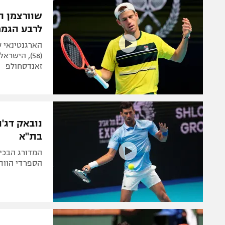
הפועל 
תקנון משתתפים וזוכים בפרסים
שוורצמן ה
הפועל 
לרבע הגמר
תקנון עבור פעילות אלקטרה
הפועל 
תקנון עבור פעילות ספורט 1 – "מרלן"
מכבי נ
טניס
זאנדסחולפ
בני יהו
גיימינג E-Sports
תנאי שימוש
נובאק דג'ו
מדיניות פרטיות
בת"א
תקנון פעילות ספורט 1
רשיון להקרנה פומבית לבית עסק
הספרדי הוות
הצטרפות לחבילת הערוצים
לוח דרושים – ג'ובנט
תגיות
המגזין