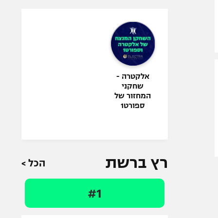
אלקטרה -
שחקני
המחזור של
ספורט1
רץ ברשת
הכל >
#1