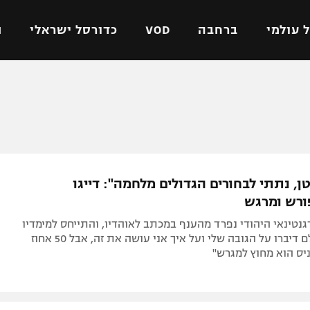
 עולמי
ברחבה
VOD
כדורסל ישראלי
ת
ל ישראלי
כדורגל עולמי
כדורסל ישראלי
על
ליגת האלופות
ליגת ווינר סל
אומית
ליגה אירופית
ליגה לאומית
וטו
ליגה אנגלית
כדורסל נשים
ן, נתתי לבחורים הגדולים מלחמה": דייגו
ים
ליגה גרמנית
מכבי תל אביב
ורש ומרגש
מדינה
ליגה ספרדית
הפועל חולון
נטינאי היהודי נפרד מהענף במכתב לאוהדיו, והתייחס למימדיו
ישראל
ליגה איטלקית
הפועל ירושלים
(1.70 מ'): "כולם דיברו על הגובה שלי ועל איך אני עושה את זה, אבל 50 אחוז
יס הוא מחוץ למגרש"
יפה
ליגה צרפתית
דני אבדיה
רושלים
ליגה הולנדית
ל אביב
ליגה טורקית