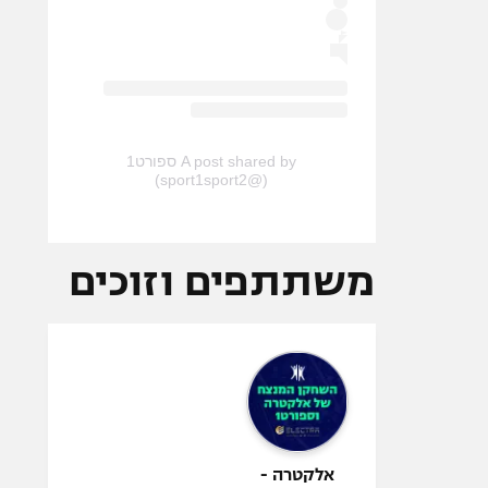
A post shared by ספורט1
(@sport1sport2)
משתתפים וזוכים
אלקטרה -