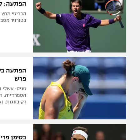
הפתעה: קמר
בטורניר מסבב המאסטרס 1,000, ישחק מ
פרש
הספרדייה. ה
רק בזוגות. נ
בסימן פרי