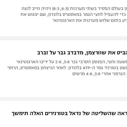
המדורג ראשון בעולם הפסיד בשתי מערכות (6:3, 6:3) ויהיה חייב לנצח
די להעפיל לחצי הגמר במאסטרס בלונדון, שם יפגוש את
יע בתום שלוש מערכות את הארגנטינאי
הביס את שוורצמן, מדבדב גבר על זברב
בתוך פחות משעה וחצי, הפנומן הסרבי גבר 3:6, 2:6 על יריבו הארגנטינאי
במשחקו הראשון בטורניר גמר ה-ATP בלונדון. לאחר הניצחון במאסטרס, הרוסי
אחרי 3:6, 4:6 מרשים
ראה שהשליטה של נדאל בטורנירים האלה תימשך