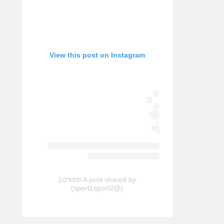
View this post on Instagram
A post shared by ספורט1
(@sport1sport2)