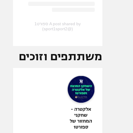
A post shared by ספורט1
(@sport1sport2)
משתתפים וזוכים
אלקטרה -
שחקני
המחזור של
ספורט1