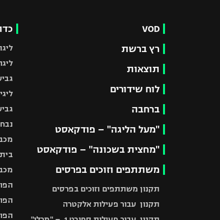
VOD
כדו
רץ ברשת
ליגת
ליגה
תוצאות
גביע
לוח שידורים
ליגי
ברחבה
גביע
נבחר
"מעל הליגה" – פודקאסט
מכבי
"מחצית בשכונה" – פודקאסט
בית"
משתתפים וזוכים בפרסים
מכבי
הפוע
תקנון משתתפים וזוכים בפרסים
הפוע
תקנון עבור פעילות אלקטרה
הפוע
תקנון עבור פעילות ספורט 1 – "מרלן"