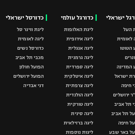
רגל ישראלי
כדורגל עולמי
כדורסל ישראלי
 העל
ליגת האלופות
ליגת ווינר סל
 לאומית
ליגה אירופית
ליגה לאומית
 הטוטו
ליגה אנגלית
כדורסל נשים
ונרים
ליגה גרמנית
מכבי תל אביב
 המדינה
ליגה ספרדית
הפועל חולון
ת ישראל
ליגה איטלקית
הפועל ירושלים
 חיפה
ליגה צרפתית
דני אבדיה
ר ירושלים
ליגה הולנדית
 תל אביב
ליגה טורקית
ל תל אביב
ליגה סינית
ל חיפה
ליגה ברזילאית
ל באר שבע
ליגות נוספות