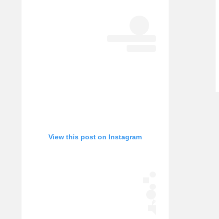
אופניים
ספורט מוטורי
כדורמים
פוטבול אמריקאי NFL
בייסבול MLB
ספורט אתגרי
ואקסטרים
אומנויות לחימה
גיימינג E-Sports
View this post on Instagram