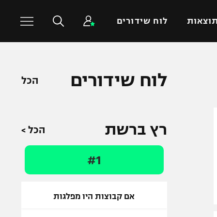
וצאות
לוח שידורים
כדורסל עולמי
ענפים נוספים
לוח שידורים
הכל
NBA
טניס
יורוליג
כדוריד
יורוקאפ
כדורעף
רץ ברשת
הכל >
שחייה
ג'ודו
#1
אגרוף
ספורט אולימפי
UFC
אם קבוצות היו מפלגות
היאבקות WWE