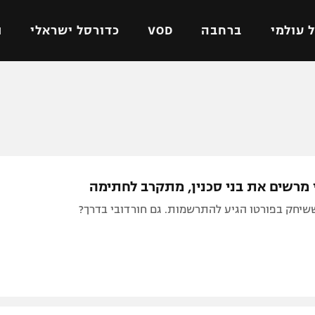
 עולמי
ברחבה
VOD
כדורסל ישראלי
ת
ל ישראלי
כדורגל עולמי
כדורסל ישראלי
על
ליגת האלופות
ליגת ווינר סל
אומית
ליגה אירופית
ליגה לאומית
וטו
ליגה אנגלית
כדורסל נשים
י מרשים את בני סכנין, מתקרב לחתימה
ים
ליגה גרמנית
מכבי תל אביב
שיחק בפורטו הגיע להתרשמות. גם חורדובי בדרך?
מדינה
ליגה ספרדית
הפועל חולון
ישראל
ליגה איטלקית
הפועל ירושלים
יפה
ליגה צרפתית
דני אבדיה
רושלים
ליגה הולנדית
ל אביב
ליגה טורקית