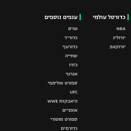
כדורסל עולמי
ענפים נוספים
NBA
טניס
יורוליג
כדוריד
יורוקאפ
כדורעף
שחייה
ג'ודו
אגרוף
ספורט אולימפי
UFC
היאבקות WWE
אופניים
ספורט מוטורי
כדורמים