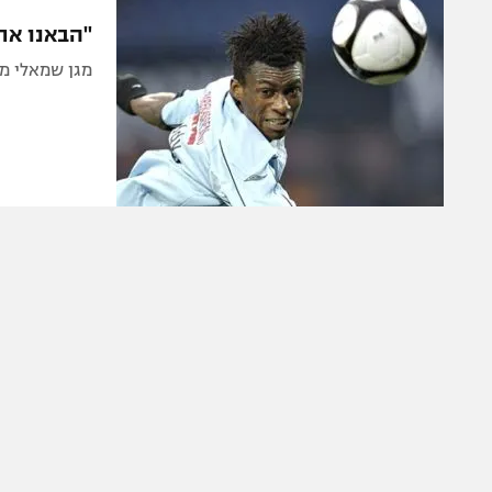
הפועל 
תקנון משתתפים וזוכים בפרסים
"הבאנו את
הפועל 
תקנון עבור פעילות אלקטרה
מגן שמאלי מג
הפועל 
תקנון עבור פעילות ספורט 1 – "מרלן"
מכבי נ
טניס
בני יהו
גיימינג E-Sports
תנאי שימוש
מדיניות פרטיות
תקנון פעילות ספורט 1
רשיון להקרנה פומבית לבית עסק
הצטרפות לחבילת הערוצים
לוח דרושים – ג'ובנט
תגיות
המגזין