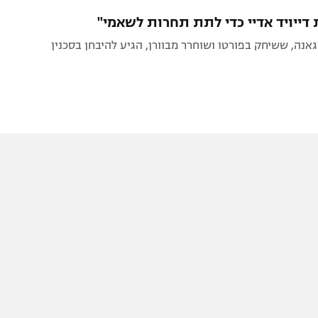
תל אביב
ליגה סינית
 דייויד אדיי כדי לתת תחרות לשאמי"
חיפה
ליגה ברזילאית
אנה, ששיחק בפורטו ושוחרר מבוורן, הגיע להיבחן בסכנין
באר שבע
ליגות נוספות
תניה
דה