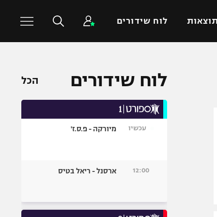
וצאות
לוח שידורים
כדורסל עולמי
ענפים נוספים
לוח שידורים
הכל
NBA
טניס
יורוליג
כדוריד
יורוקאפ
כדורעף
עכשיו
מיורקה - פ.ס.ז'
שחייה
ג'ודו
אגרוף
12:00
ארסנל - ריאל בטיס
ספורט אולימפי
UFC
היאבקות WWE