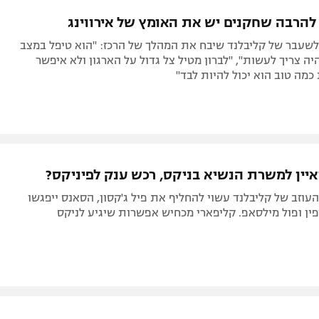
תל אביב
ליגה סינית
 להרבה שחקנים יש את האומץ של אירווינג
חיפה
ליגה ברזילאית
 לשעבר של קליבלנד שיבח את המהלך של הרכז: "הוא טיפל במצב
באר שבע
ליגות נוספות
יה צריך לעשות", "לברון מטיל צל גדול על הארגון ולא איפשר
 כמה טוב הוא יכול להיות לבד"
תניה
דה
איין למשרת הנשיא בניקס, רכש ענק לפיניקס?
 העוזב של קליבלנד עשוי להחליף את פיל ג'קסון, הסאנס ייפגשו
פין ופול מילסאפ. קליפארי מכחיש אפשרות שיגיע לניקס