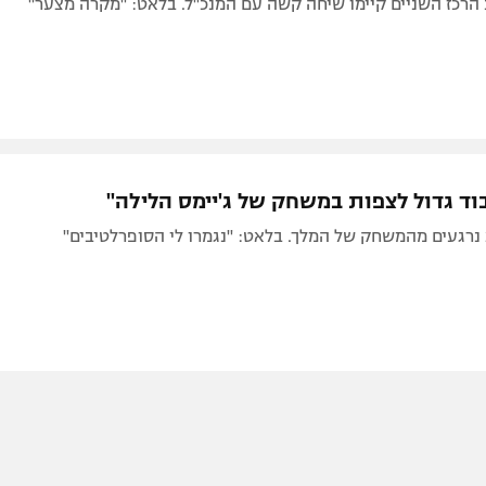
רכז השניים קיימו שיחה קשה עם המנכ"ל. בלאט: "מקרה מצער"
בוד גדול לצפות במשחק של ג'יימס הלילה"
נרגעים מהמשחק של המלך. בלאט: "נגמרו לי הסופרלטיבים"