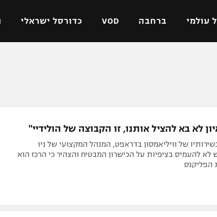
 עולמי
ברחבה
VOD
כדורסל ישראלי
ת
ל ישראלי
כדורגל עולמי
כדורסל ישראלי
על
ליגת האלופות
ליגת ווינר סל
אומית
ליגה אירופית
ליגה לאומית
וטו
ליגה אנגלית
כדורסל נשים
איון לא בא להציל אותנו, זו הקבוצה של הולידיי"
ים
ליגה גרמנית
מכבי תל אביב
ירותיו של וויליאמסון בדראפט, המנהל המקצועי של ניו
מדינה
ליגה ספרדית
הפועל חולון
 לא להעמיס בציפיות על הכישרון המבטיח והצהיר כי הרכז הוא
 הפליקנס
ישראל
ליגה איטלקית
הפועל ירושלים
יפה
ליגה צרפתית
דני אבדיה
רושלים
ליגה הולנדית
ל אביב
ליגה טורקית