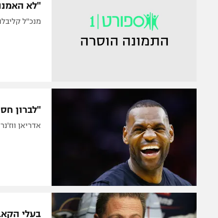
"לא האמנו 
מנכ"ל קליבלנ
"לברון חס
אדריאן ווז'נ
בעלי הקאב