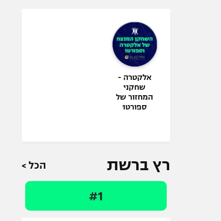
אלקטרה -
שחקני
המחזור של
ספורט1
רץ ברשת
הכל >
#1