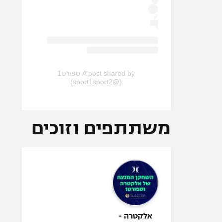
A post shared by ספורט1
(@sport1sport2)
משתתפים וזוכים
אלקטרה -