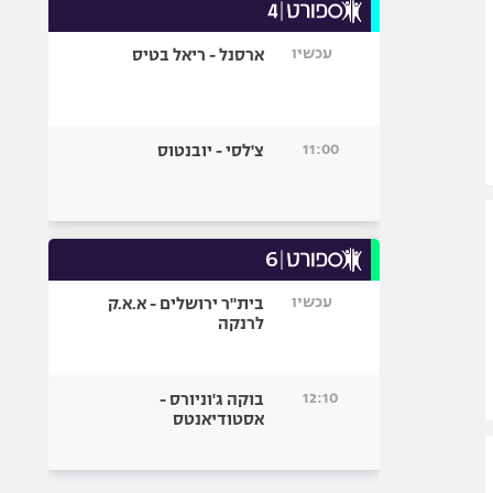
עכשיו
ארסנל - ריאל בטיס
11:00
צ'לסי - יובנטוס
עכשיו
בית"ר ירושלים - א.א.ק
לרנקה
12:10
בוקה ג'וניורס -
אסטודיאנטס