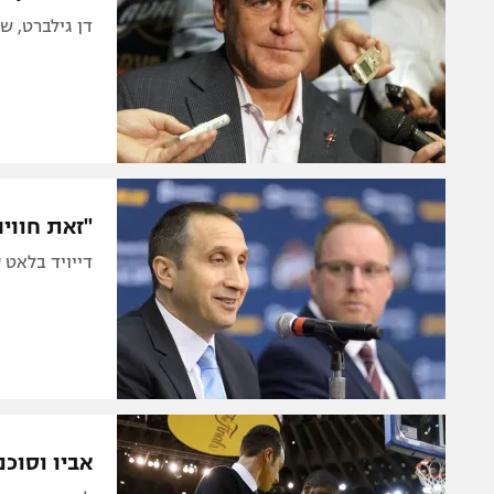
דן גילברט, שישלם השנה 175 מ' דולר: "
"זאת חווי
דייויד בלאט 
אביו וסוכנ