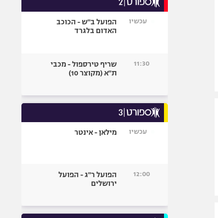
אופניים
עכשיו
הפועל ב"ש - הכוכב
ספורט מוטורי
האדום בלגרד
כדורמים
פוטבול אמריקאי NFL
11:30
שריף טירספול - מכבי
בייסבול MLB
ת"א (מקוצר 10)
ספורט אתגרי
ואקסטרים
אומנויות לחימה
גיימינג E-Sports
עכשיו
מילאן - אינטר
12:00
הפועל ר"ג - הפועל
ירושלים