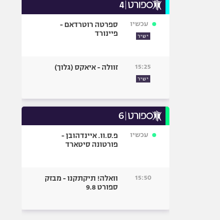
עכשיו
ספרטה רוטרדאם -
פיינורד
ישיר
15:25
זוולה - איאקס (גלוך)
ישיר
עכשיו
פ.ס.וו. איינדהובן -
פורטונה סיטארד
15:50
וואלה! תיקתקנו - מבזק
ספורט 9.8