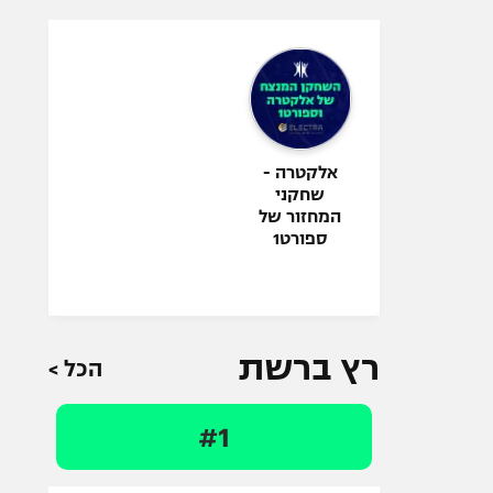
אלקטרה -
שחקני
המחזור של
ספורט1
רץ ברשת
הכל >
#1