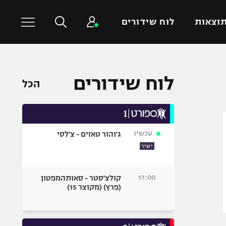
וצאות
לוח שידורים
כדורסל עולמי
ענפים נוספים
לוח שידורים
הכל
NBA
טניס
יורוליג
כדוריד
יורוקאפ
כדורעף
עכשיו
ג'והור טאזים - צ'לסי
שחייה
ישיר
ג'ודו
אגרוף
17:00
קולצ'סטר - סאותהמפטון
(פרץ) (מקוצר 15)
ספורט אולימפי
UFC
היאבקות WWE