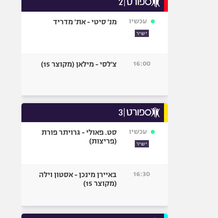
אופניים
עכשיו
מנ' סיטי - את' מדריד
ספורט מוטורי
ישיר
כדורמים
פוטבול אמריקאי NFL
16:00
צ'לסי - מילאן (מקוצר 15)
בייסבול MLB
ספורט אתגרי
ואקסטרים
אומנויות לחימה
גיימינג E-Sports
עכשיו
סט. פאולי - גרויתר פורת
(פריצות)
ישיר
16:30
באיירן מינכן - אסטון וילה
(מקוצר 15)