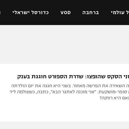
 עולמי
ברחבה
VOD
כדורסל ישראלי
ת
ל ישראלי
כדורגל עולמי
כדורסל ישראלי
על
ליגת האלופות
ליגת ווינר סל
אומית
ליגה אירופית
ליגה לאומית
וטו
ליגה אנגלית
כדורסל נשים
ני הסקס שהופצו: שדרת הספורט חוגגת בענק
ים
ליגה גרמנית
מכבי תל אביב
ה השאירה את הפרשה מאחור. בשני היא חגגה את יום הולדתה
מדינה
ליגה ספרדית
הפועל חולון
פקה סופר-מושקעת. "אני מוכנה לאתגר הבא", כתבה, כשצולמה ליד
אם היא רווקה?
ישראל
ליגה איטלקית
הפועל ירושלים
יפה
ליגה צרפתית
דני אבדיה
רושלים
ליגה הולנדית
ל אביב
ליגה טורקית