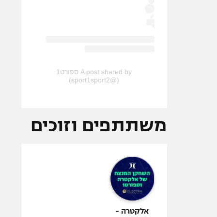
A post shared by ספורט1
(@sport1sport2)
משתתפים וזוכים
אלקטרה -