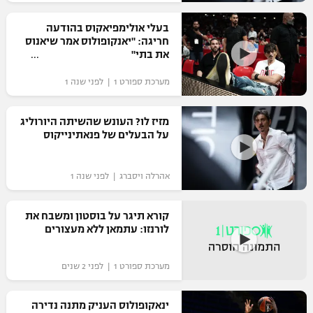
רשיון להקרנה פומבית לבית עסק
בעלי אולימפיאקוס בהודעה
חריגה: "יאנקופולוס אמר שיאנוס
הצטרפות לחבילת הערוצים
את בתי"
מערכת ספורט 1 | לפני שנה 1
לוח דרושים – ג'ובנט
תגיות
מזיז לו? העונש שהשיתה היורוליג
על הבעלים של פנאתינייקוס
המגזין
אהרלה ויסברג | לפני שנה 1
קורא תיגר על בוסטון ומשבח את
לורנזו: עתמאן ללא מעצורים
מערכת ספורט 1 | לפני 2 שנים
ינאקופולוס העניק מתנה נדירה