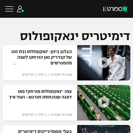
דימיטריס ינאקופולוס
כדורגל ישראלי
הבלגן ביוון: ינאקופולוס ובת זוגו
של קנדריק נאן הורחקו לשנה
מהמגרשים
ליגת העל
כדורגל עולמי
מערכת ספורט 1 | לפני 2 חודשים
ליגה לאומית
ליגת האלופות
צפו: ינאקופולוס מורחק? פאו
כדורסל ישראלי
דאגה שנוכחותו תורגש - ועוד איך
גביע הטוטו
ליגה אירופית
ליגת ווינר סל
ליגיונרים
כדורסל עולמי
מערכת ספורט 1 | לפני 3 חודשים
ליגה אנגלית
ליגה לאומית
גביע המדינה
NBA
בעלי פנאתינייקוס דימיטריס
ליגה גרמנית
ענפים נוספים