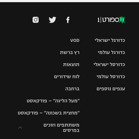
כדורגל ישראלי
VOD
כדורגל עולמי
רץ ברשת
ליגת העל
כדורסל ישראלי
תוצאות
ליגת
ליגה לאומית
האלופות
כדורסל עולמי
לוח שידורים
ליגת ווינר
סל
גביע הטוטו
ענפים נוספים
ברחבה
ליגה
NBA
אירופית
"מעל הליגה" – פודקאסט
ליגה לאומית
ליגיונרים
טניס
יורוליג
ליגה אנגלית
"מחצית בשכונה" – פודקאסט
כדורסל נשים
גביע המדינה
כדוריד
יורוקאפ
ליגה גרמנית
משתתפים וזוכים
בפרסים
מכבי תל
נבחרת
כדורעף
אביב
ישראל