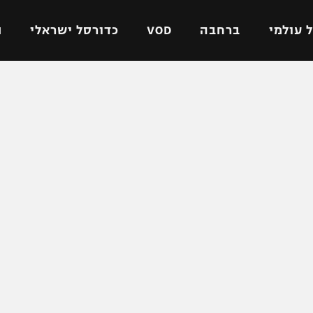
 עולמי
ברחבה
VOD
כדורסל ישראלי
ת
ל ישראלי
כדורגל עולמי
כדורסל ישראלי
על
ליגת האלופות
ליגת ווינר סל
אומית
ליגה אירופית
ליגה לאומית
וטו
ליגה אנגלית
כדורסל נשים
ים
ליגה גרמנית
מכבי תל אביב
מדינה
ליגה ספרדית
הפועל חולון