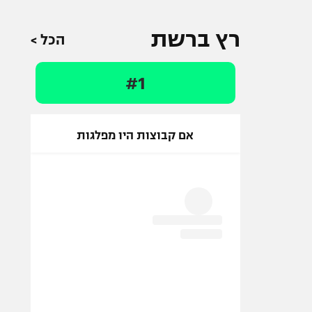
13:30
סיפורי הפרמיירליג
(איפסוויץ')
רץ ברשת
הכל >
#1
אם קבוצות היו מפלגות