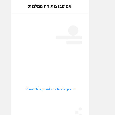
רץ ברשת
הכל >
#1
אם קבוצות היו מפלגות