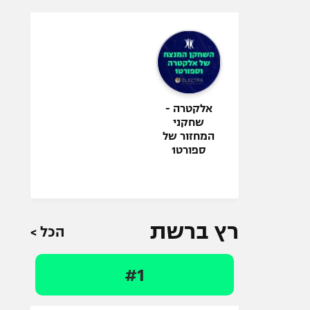
(@sport1sport2)
משתתפים וזוכים
אלקטרה -
שחקני
המחזור של
ספורט1