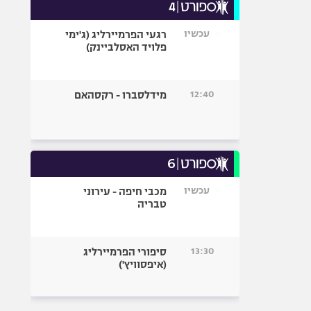
13:50
בית"ר ירושלים - אוסטריה
וינה
עכשיו
רגעי הפרמיירליג (ג'ימי
פלויד האסלביינק)
12:40
מידלסברו - רקסהאם
עכשיו
מכבי חיפה - עירוני
טבריה