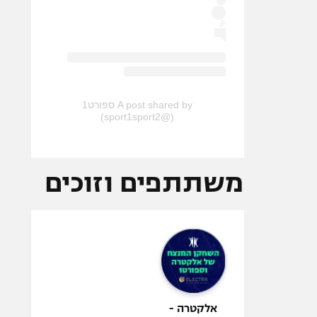
View this post on Instagram
A post shared by ספורט1
(@sport1sport2)
משתתפים וזוכים