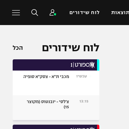
וצאות
לוח שידורים
כדורסל עולמי
ענפים נוספים
לוח שידורים
הכל
NBA
טניס
יורוליג
כדוריד
יורוקאפ
כדורעף
עכשיו
מכבי ת"א - צסק"א סופיה
שחייה
ג'ודו