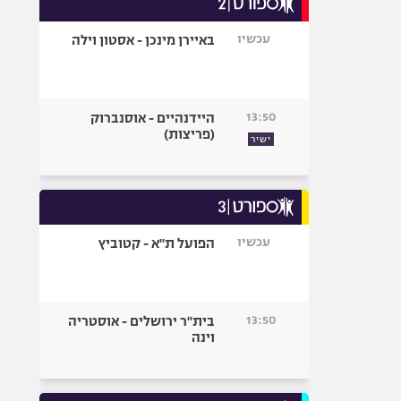
אגרוף
13:15
צ'לסי - יובנטוס (מקוצר
15)
ספורט אולימפי
UFC
היאבקות WWE
אופניים
עכשיו
באיירן מינכן - אסטון וילה
ספורט מוטורי
כדורמים
פוטבול אמריקאי NFL
13:50
היידנהיים - אוסנברוק
בייסבול MLB
(פריצות)
ישיר
ספורט אתגרי
ואקסטרים
אומנויות לחימה
גיימינג E-Sports
עכשיו
הפועל ת"א - קטוביץ