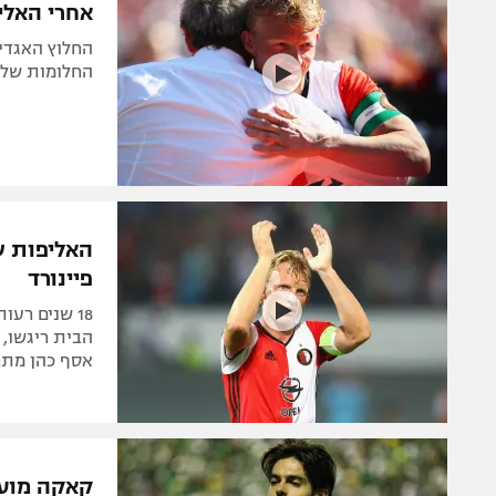
אחרי האליפ
החלומות שלי
האליפות ש
פיינורד
18 שנים רע
הבית ריגשו, 
אסף כהן מת
קאקה מועמ