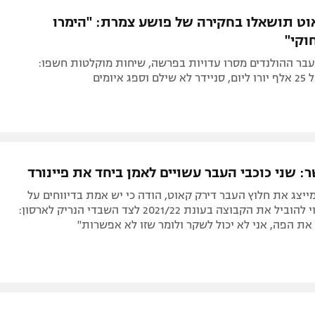
תל אביב
ליגה סינית
אוט תושאלו בחקירה של פושע צמרת: "הימרו
חיפה
ליגה ברזילאית
וקי"
באר שבע
ליגות נוספות
עבר ההולנדים מסרו עדויות בפרשה, שיחות מוקלטות חשפו:
 איומים
תניה
דה
: שני כוכבי העבר עשויים לאמן ביחד את פיינורד
מייצג את חלוץ העבר דירק קאוט, הודה כי יש אמת בדיווחים על
כך שהוא עשוי להוביל את הקבוצה בעונת 2021/22 לצד השבדי הנריק לארסון:
ת הפה, אני לא יכול לשקר ולומר שזו לא אפשרות"