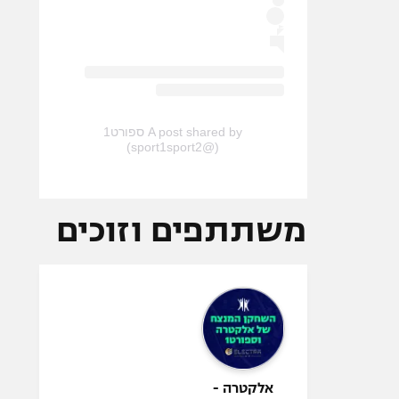
A post shared by ספורט1
(@sport1sport2)
משתתפים וזוכים
אלקטרה -