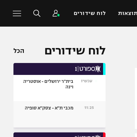
וצאות
לוח שידורים
כדורסל עולמי
ענפים נוספים
לוח שידורים
הכל
NBA
טניס
יורוליג
כדוריד
יורוקאפ
כדורעף
עכשיו
בית"ר ירושלים - אוסטריה
שחייה
וינה
ג'ודו
אגרוף
11:25
מכבי ת"א - צסק"א סופיה
ספורט אולימפי
UFC
היאבקות WWE