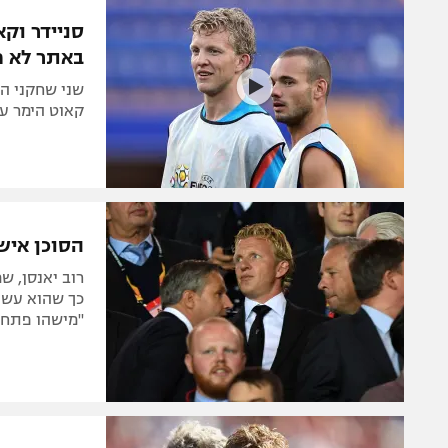
הפועל 
תקנון משתתפים וזוכים בפרסים
סניידר וק
הפועל 
באתר לא ח
תקנון עבור פעילות אלקטרה
הפועל 
תקנון עבור פעילות ספורט 1 – "מרלן"
שני שחקני ה
קאוט הימר על 25 אלף יורו ליום, סניידר לא שילם וספג
מכבי נ
טניס
בני יהו
גיימינג E-Sports
תנאי שימוש
הסוכן אישר
מדיניות פרטיות
רוב יאנסן, ש
תקנון פעילות ספורט 1
"מישהו פתח א
רשיון להקרנה פומבית לבית עסק
הצטרפות לחבילת הערוצים
לוח דרושים – ג'ובנט
תגיות
המגזין