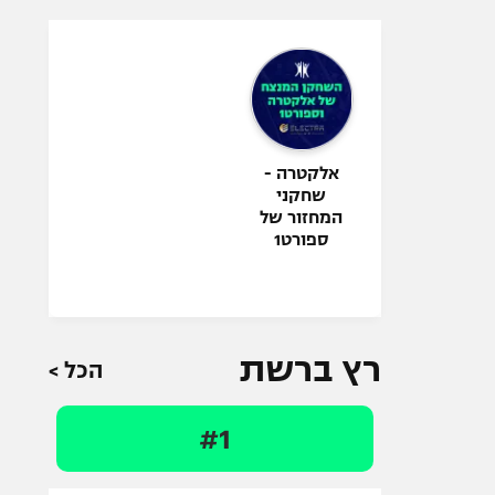
אלקטרה -
שחקני
המחזור של
ספורט1
רץ ברשת
הכל >
#1