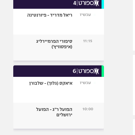
עכשיו
ריאל מדריד - פיורנטינה
11:15
סיפורי הפרמיירליג
(איפסוויץ')
עכשיו
איאקס (גלוך) - שלבורן
10:00
הפועל ר"ג - הפועל
ירושלים