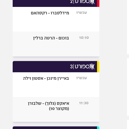
אופניים
עכשיו
מידלסברו - רקסהאם
ספורט מוטורי
כדורמים
פוטבול אמריקאי NFL
10:10
בוכום - הרטה ברלין
בייסבול MLB
ספורט אתגרי
ואקסטרים
אומנויות לחימה
גיימינג E-Sports
עכשיו
באיירן מינכן - אסטון וילה
11:30
איאקס (גלוך) - שלבורן
(מקוצר 10)