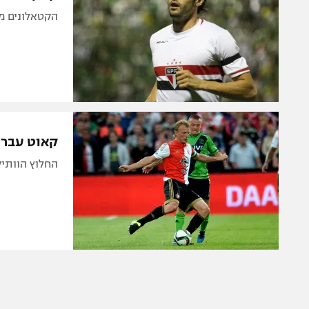
הקטאלונים ממ
קאוט עבר 
החלוץ הוותיק עלה ל-129 שערים בליגה הה