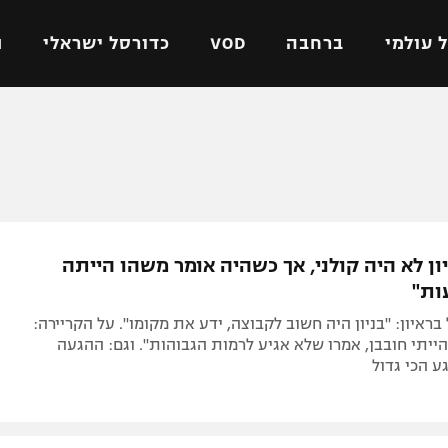
 עולמי
ברחבה
VOD
כדורסל ישראלי
ת
ל ישראלי
כדורגל עולמי
כדורסל ישראלי
על
ליגת האלופות
ליגת ווינר סל
אומית
ליגה אירופית
ליגה לאומית
וטו
ליגה אנגלית
כדורסל נשים
ון לא היה קולני, אך כשהיה אומר משהו הייתה
ים
ליגה גרמנית
מכבי תל אביב
ות"
מדינה
ליגה ספרדית
הפועל חולון
בראיון: "בניון היה חשוב לקבוצה, ידע את מקומו". על הקריירה:
ישראל
ליגה איטלקית
הפועל ירושלים
17 עוד הייתי חובבן, אמרו שלא אגיע לרמות הגבוהות". וגם: ההגעה
ע הכי גדול
יפה
ליגה צרפתית
דני אבדיה
רושלים
ליגה הולנדית
ל אביב
ליגה טורקית