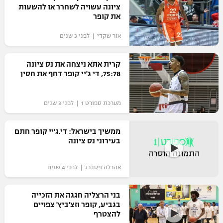
ציונה עשויה לשחרר או להשעות
כדורסל נשים
נבחרת ישראל
את קופר
יורוליג
ליגה ספרדית
טניס
VOD
מכבי תל אביב
מכבי חיפה
אור שקדי | לפני 3 שנים
יורוקאפ
ליגה איטלקית
כדוריד
הפועל חולון
בית"ר ירושלים
קרית אתא ניצחה את נס ציונה
רץ ברשת
ליגה צרפתית
75:78, די ג'יי קופר דחף את חסין
כדורעף
הפועל ירושלים
מכבי תל אביב
ליגה הולנדית
שחייה
תוצאות
מערכת ספורט 1 | לפני 3 שנים
דני אבדיה
הפועל תל אביב
ליגה טורקית
ג'ודו
ממשיך בישראל: די.ג'יי קופר חתם
הפועל חיפה
לוח שידורים
בעירוני נס ציונה
ליגה סינית
אגרוף
הפועל באר שבע
ליגה ברזילאית
ברחבה
אהרלה ויסברג | לפני 4 שנים
ספורט אולימפי
מכבי נתניה
ליגות נוספות
בני הרצליה חגגה את הזכייה
UFC
"מעל הליגה" – פודקאסט
בני יהודה
בגביע, קופר וזצ'ביץ' צפויים
להצטרף
היאבקות WWE