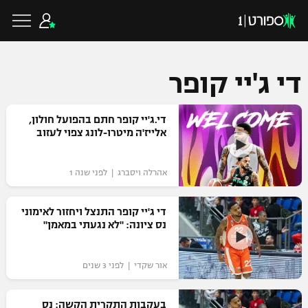
די ג'יי קופר
כדורגל ישראלי
די.ג'יי קופר חתם בהפועל חולון,
אלייז'ה מיטרו-לונג צפוי לעזוב
ליגת העל
כדורגל עולמי
אהרלה ויסברג | לפני שנה 1
ליגה לאומית
ליגת האלופות
די ג'יי קופר התנצל ויחזור לאימוני
כדורסל ישראלי
נס ציונה: "לא נגעתי במאמן"
גביע הטוטו
ליגה אירופית
ליגת ווינר סל
ליגיונרים
כדורסל עולמי
אור שקדי | לפני 3 שנים
ליגה אנגלית
ליגה לאומית
גביע המדינה
NBA
בעקבות התקרית הקשה: נס
ליגה גרמנית
ענפים נוספים