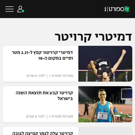
דמיטרי קרויטר
כדורגל ישראלי
דמיטרי קרויטור קפץ ל-2.21 מטר
וסיים במקום ה-16
ליגת העל
כדורגל עולמי
מערכת ספורט 1 | לפני 8 שנים
ליגה לאומית
ליגת האלופות
קרויטר קבע את תוצאת השנה
כדורסל ישראלי
בישראל
גביע הטוטו
ליגה אירופית
ליגת ווינר סל
ליגיונרים
כדורסל עולמי
מערכת ספורט 1 | לפני 9 שנים
ליגה אנגלית
ליגה לאומית
גביע המדינה
NBA
קרויטר עלה לגמר קפיצה לגובה
ליגה גרמנית
ענפים נוספים