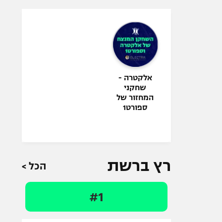
אלקטרה -
שחקני
המחזור של
ספורט1
רץ ברשת
הכל >
#1