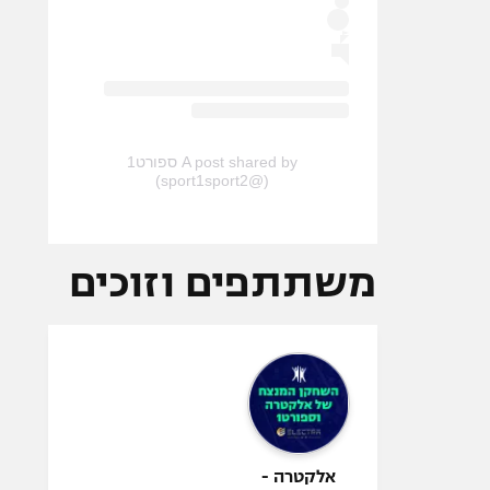
A post shared by ספורט1
(@sport1sport2)
משתתפים וזוכים
אלקטרה -