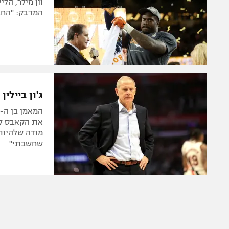
וון מילר, הל
המדבק: "החב
ג'ון ביילי
את הקאבס למק
מודה שלהיות
שחשבתי"