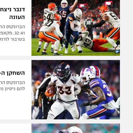
הפועל 
תקנון משתתפים וזוכים בפרסים
דנבר ניצח
הפועל 
העונה
תקנון עבור פעילות אלקטרה
הפועל 
תקנון עבור פעילות ספורט 1 – "מרלן"
הברונקוס התג
מכבי נ
32:41. מ
טניס
בטרבור לורנס
בני יהו
גיימינג E-Sports
תנאי שימוש
השחקן ה-12: דנבר הדהימה בבפאלו בזכות עבירה מטופש
מדיניות פרטיות
הברונקוס החט
תקנון פעילות ספורט 1
להם ניסיון נוסף והם ניצח
רשיון להקרנה פומבית לבית עסק
הצטרפות לחבילת הערוצים
לוח דרושים – ג'ובנט
תגיות
המגזין