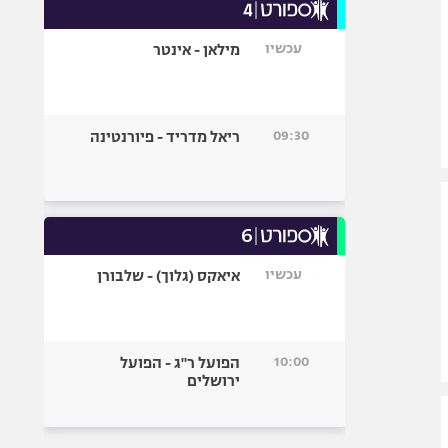
עכשיו
מילאן - אינטר
09:30
ריאל מדריד - פיורנטינה
עכשיו
איאקס (גלוך) - שלבורן
10:00
הפועל ר"ג - הפועל
ירושלים