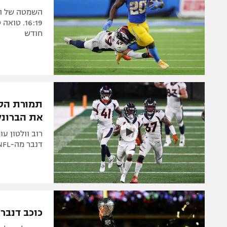
השמטה של הב
16:19. ט
חודש
תמורת הסכ
את הברונק
רוב וולטון ע
דנבר מה-NFL תמורת 4.5 מיליארד דולר
כוכב דנבר 