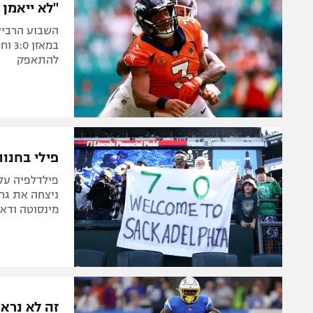
"לא ייאמן שה-NFL נותנים לנו השבו
במאז
להתאפק
פילי בחנו
מינסוטה ודא
זה לא נראה