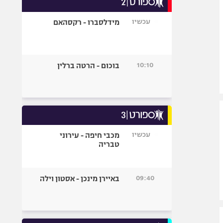
אופניים
עכשיו
מידלסברו - רקסהאם
ספורט מוטורי
כדורמים
פוטבול אמריקאי NFL
10:10
בוכום - הרטה ברלין
בייסבול MLB
ספורט אתגרי
ואקסטרים
אומנויות לחימה
גיימינג E-Sports
עכשיו
מכבי חיפה - עירוני
טבריה
09:40
באיירן מינכן - אסטון וילה