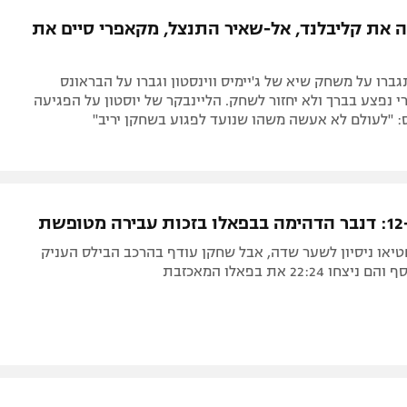
תל אביב
ליגה סינית
ה את קליבלנד, אל-שאיר התנצל, מקאפרי סיים את
חיפה
ליגה ברזילאית
באר שבע
ליגות נוספות
ברו על משחק שיא של ג'יימיס ווינסטון וגברו על הבראונס
תניה
קאפרי נפצע בברך ולא יחזור לשחק. הליינבקר של יוסטון על הפגיעה
: "לעולם לא אעשה משהו שנועד לפגוע בשחקן יריב"
דה
ת
יאו ניסיון לשער שדה, אבל שחקן עודף בהרכב הבילס העניק
ו 22:24 את בפאלו המאכזבת