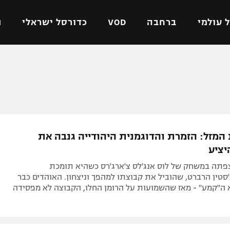
 עולמי
ברחבה
VOD
כדורסל ישראלי
ת
ל ישראלי
כדורגל עולמי
כדורסל ישראלי
על
ליגת האלופות
ליגת ווינר סל
אומית
ליגה אירופית
ליגה לאומית
וטו
ליגה אנגלית
כדורסל נשים
המזל: הזמרת והדוגמנית היהודייה גנבה את
ים
ליגה גרמנית
מכבי תל אביב
ציע
מדינה
ליגה ספרדית
הפועל חולון
צפתה במשחק של לוס אנג'לס צ'ארג'רס כשהיא תומכת
ישראל
ליגה איטלקית
הפועל ירושלים
סטין הרברט, שהוביל את קבוצתו למהפך וניצחון. האוהדים כבר
 ה"קמע" - מאז שהשמועות על הרומן החלו, הקבוצה לא מפסידה
יפה
ליגה צרפתית
דני אבדיה
רושלים
ליגה הולנדית
ל אביב
ליגה טורקית