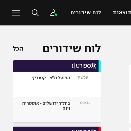
וצאות
לוח שידורים
כדורסל עולמי
ענפים נוספים
לוח שידורים
הכל
NBA
טניס
יורוליג
כדוריד
יורוקאפ
כדורעף
עכשיו
הפועל ת"א - קטוביץ
שחייה
ג'ודו
אגרוף
09:35
בית"ר ירושלים - אוסטריה
וינה
ספורט אולימפי
UFC
היאבקות WWE