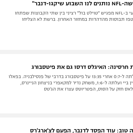
ע שיקגו-דנבר"
השבוע הרביעי ב-NFL מפגיש "טוילט בול" רציני בין שתי הקבוצות שפתחו
ן 3:0 וחטפו תבוסות מהדהדות במחזור האחרון. ברשת לא הצליחו
ת חרסינה: האיגלס דרסו גם את פיטסבורג
פילדלפיה עלתה ל-0:7 אחרי 13:35 על פיטסבורג בדרבי של פנסילבניה. בפאלו
ניצחה את גרין ביי ועלתה ל-1:6, משחק נדיר למקאפרי בניצחון הניינרס,
לאס חזק על הסוס, הפטריוטס עצרו את הג'טס
 טוב: עוד הפסד לדנבר, הפעם לצ'ארג'רס