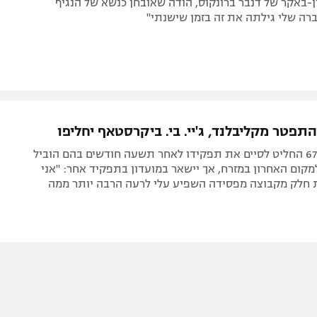
יין-באקר של דנבר ברונקוס, הודה שאובחן כנשא של הנגיף
רה שלי גילתה את זה בזמן שישנתי"
ן התפטר מקליבלנד, ג'יי. בי. ביקרסטאף יחליפו
המאמן בן ה-67 החליט לסיים את תפקידו לאחר תשעה חודשים בהם הוביל
ום האחרון במזרח, אך יישאר במועדון בתפקיד אחר: "אני
 חלק מקבוצה מפסידה השפיע עלי לרעה הרבה יותר ממה