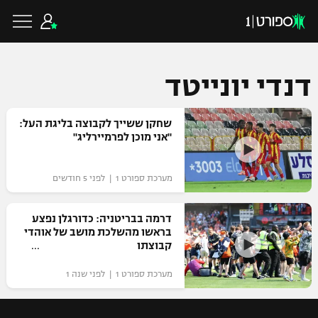
דנדי יונייטד
כדורגל ישראלי
שחקן ששייך לקבוצה בליגת העל:
"אני מוכן לפרמיירליג"
ליגת העל
כדורגל עולמי
מערכת ספורט 1 | לפני 5 חודשים
ליגה לאומית
ליגת האלופות
דרמה בבריטניה: כדורגלן נפצע
כדורסל ישראלי
בראשו מהשלכת מושב של אוהדי
גביע הטוטו
קבוצתו
ליגה אירופית
ליגת ווינר סל
ליגיונרים
כדורסל עולמי
מערכת ספורט 1 | לפני שנה 1
ליגה אנגלית
ליגה לאומית
גביע המדינה
NBA
ליגה גרמנית
ענפים נוספים