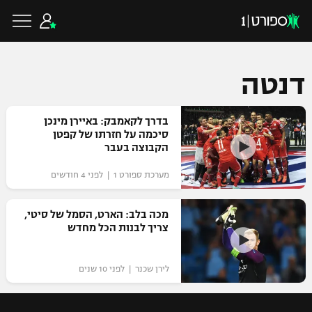
דנטה
כדורגל ישראלי
בדרך לקאמבק: באיירן מינכן
סיכמה על חזרתו של קפטן
הקבוצה בעבר
ליגת העל
כדורגל עולמי
מערכת ספורט 1 | לפני 4 חודשים
ליגה לאומית
ליגת האלופות
מכה בלב: הארט, הסמל של סיטי,
כדורסל ישראלי
צריך לבנות הכל מחדש
גביע הטוטו
ליגה אירופית
ליגת ווינר סל
ליגיונרים
כדורסל עולמי
לירן שכנר | לפני 10 שנים
ליגה אנגלית
ליגה לאומית
גביע המדינה
NBA
ליגה גרמנית
ענפים נוספים